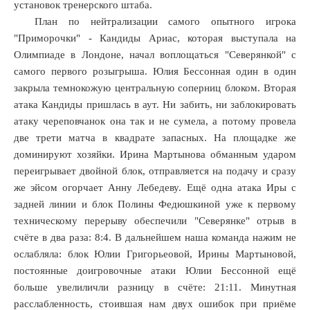
установок тренерского штаба.
План по нейтрализации самого опытного игрока
"Приморочки" - Кандиды Ариас, которая выступала на
Олимпиаде в Лондоне, начал воплощаться "Северянкой" с
самого первого розыгрыша. Юлия Бессонная один в один
закрыла темнокожую центральную соперниц блоком. Вторая
атака Кандиды пришлась в аут. Ни забить, ни заблокировать
атаку череповчанок она так и не сумела, а потому провела
две трети матча в квадрате запасных. На площадке же
доминируют хозяйки. Ирина Мартынова обманным ударом
переигрывает двойной блок, отправляется на подачу и сразу
же эйсом огорчает Анну Лебедеву. Ещё одна атака Иры с
задней линии и блок Полины Федюшкиной уже к первому
техническому перерыву обеспечили "Северянке" отрыв в
счёте в два раза: 8:4. В дальнейшем наша команда нажим не
ослабляла: блок Юлии Григорьеовой, Ирины Мартыновой,
постоянные доигровочные атаки Юлии Бессонной ещё
больше увелиличли разницу в счёте: 21:11. Минутная
расслабленность, стоившая нам двух ошибок при приёме