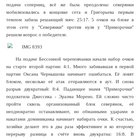
подачи соперниц, всё же была преодолена: северянки
мобилизовались в концовке сета и Григорьева первым
темпом забила решающий мяч: 25:17. 5 очков на блоке в
этом сете у "Северянки" против нуля у "Приморочки"
решили вопрос о победителе.
На подаче Бессонной череповчанки начали набор очков
на старте второй партии: 4:1. Много забивавшая в первой
партии Оксана Чернышова начинает ошибаться. Её ловят
блоком, несколько её атак отправляются в аут. И снова
разрыв двукратный: 8:4. Падающее знамя "Приморочки"
подхватила Джессика - Эразма Морено. Ей сложно чисто
пройти сквозь организованный блок северянок, её
неоднократно останавливают, но обманными ударами и
накатами доминиканка начинает набирать очки. К счастью,
хозяйки делают это в два раза эффективнее и ко второму
перерыву разница в счёте вновь двукратна: 16:8. В