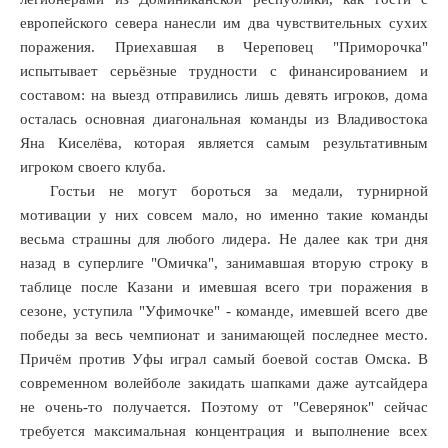
европейского севера нанесли им два чувствительных сухих
поражения. Приехавшая в Череповец "Приморочка"
испытывает серьёзные трудности с финансированием и
составом: на выезд отправились лишь девять игроков, дома
осталась основная диагональная команды из Владивостока
Яна Киселёва, которая является самым результативным
игроком своего клуба.
Гостьи не могут бороться за медали, турнирной
мотивации у них совсем мало, но именно такие команды
весьма страшны для любого лидера. Не далее как три дня
назад в суперлиге "Омичка", занимавшая вторую строку в
таблице после Казани и имевшая всего три поражения в
сезоне, уступила "Уфимочке" - команде, имевшей всего две
победы за весь чемпионат и занимающей последнее место.
Причём против Уфы играл самый боевой состав Омска. В
современном волейболе закидать шапками даже аутсайдера
не очень-то получается. Поэтому от "Северянок" сейчас
требуется максимальная концентрация и выполнение всех