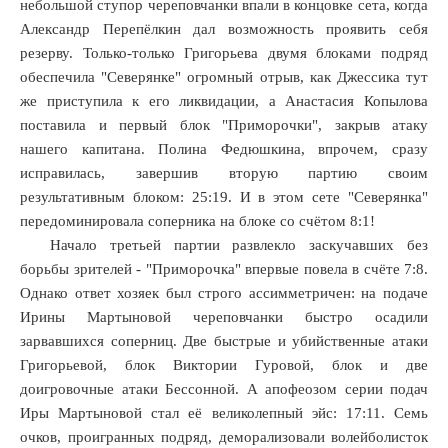
небольшой ступор череповчанки впали в концовке сета, когда
Александр Перепёлкин дал возможность проявить себя
резерву. Только-только Григорьева двумя блоками подряд
обеспечила "Северянке" огромный отрыв, как Джессика тут
же приступила к его ликвидации, а Анастасия Копылова
поставила и первый блок "Приморочки", закрыв атаку
нашего капитана. Полина Федюшкина, впрочем, сразу
исправилась, завершив вторую партию своим
результативным блоком: 25:19. И в этом сете "Северянка"
передоминировала соперника на блоке со счётом 8:1!
Начало третьей партии развлекло заскучавших без
борьбы зрителей - "Приморочка" впервые повела в счёте 7:8.
Однако ответ хозяек был строго ассимметричен: на подаче
Ирины Мартыновой череповчанки быстро осадили
зарвавшихся соперниц. Две быстрые и убийственные атаки
Григорьевой, блок Виктории Гуровой, блок и две
доигровочные атаки Бессонной. А апофеозом серии подач
Иры Мартыновой стал её великолепный эйс: 17:11. Семь
очков, проигранных подряд, деморализовали волейболисток