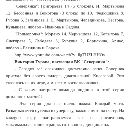
"Северянка": Григорьева 14 (5 блоков!), И. Мартынова
12, Бессонная и Воногова (3 блока) по 10, Федюшкина 8,
Гурова 5, Зеленцова 1, Е. Мартынова, Чередникова, Пестова,
Кунышева, либеро - Иванова и Седова.
"Приморочка": Морено 14, Чернышова 12, Копылова 7,
Снегирёва 5, Лебедева 3, Буркина 2, Борискина, Ариас,
либеро - Баяндина и Сорока.
http://www.youtube.com/watch?v=llgTUZLHHOs
Виктория Гурова, пасующая ВК "Северянка":
- Сегодня всё сложилось достаточно легко. Соперник
приехал без своего лидера, диагональной Киселевой. Это
сказалось на их игре, а мы этим воспользовались.
- С каким настроем команда подошла к этой серии
домашних матчей?
- Эта серия для нас очень важна. Каждый матч.
Разыгрывается путевка в суперлигу, каждое очко на счету. На
каждую игру настраиваемся как на последнюю,
максимальная концентрация, готовность, дисциплина.