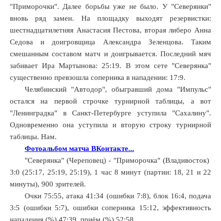
"Приморочки". Далее борьбы уже не было. У "Северянки"
вновь ряд замен. На площадку выходят резервистки:
шестнадцатилетняя Анастасия Пестова, вторая либеро Анна
Седова и доигровщица Александра Зеленцова. Таким
смешанным составом матч и доигрывается. Последний мяч
забивает Ира Мартынова: 25:19. В этом сете "Северянка"
существенно превзошла соперника в нападении: 17:9.
Челябинский "Автодор", обыгравший дома "Импульс"
остался на первой строчке турнирной таблицы, а вот
"Ленинградка" в Санкт-Петербурге уступила "Сахалину".
Одновременно она уступила и вторую строку турнирной
таблицы. Нам.
Фотоальбом матча ВКонтакте...
"Северянка" (Череповец) - "Приморочка" (Владивосток)
3:0 (25:17, 25:19, 25:19), 1 час 8 минут (партии: 18, 21 и 22
минуты), 900 зрителей.
Очки 75:55, атака 41:34 (ошибки 7:8), блок 16:4, подача
3:5 (ошибки 5:7), ошибки соперника 15:12, эффективность
нападения (%) 47:39, приём (%) 52:58.