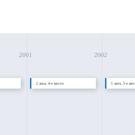
2001
2002
2 лига, 4-е место
1 лига, 5-е ме