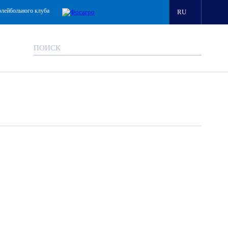
олейбольного клуба
RU