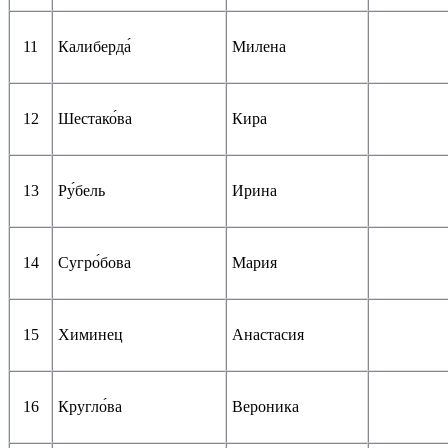
11
Калиберда́
Милена
12
Шестако́ва
Кира
13
Ру́бель
Ирина
14
Сугро́бова
Мария
15
Химинец
Анастасия
16
Кругло́ва
Вероника