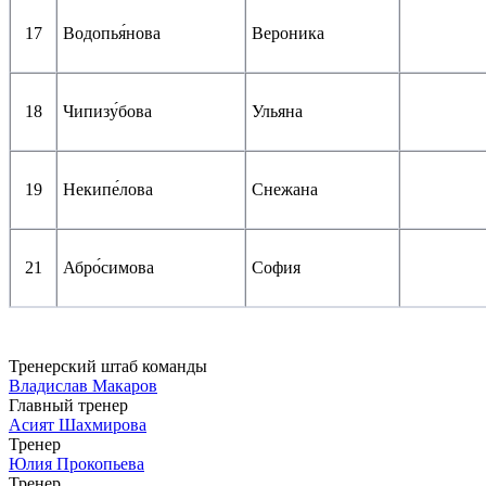
17
Водопья́нова
Вероника
18
Чипизу́бова
Ульяна
19
Некипе́лова
Снежана
21
Абро́симова
София
Тренерский штаб команды
Владислав Макаров
Главный тренер
Асият Шахмирова
Тренер
Юлия Прокопьева
Тренер