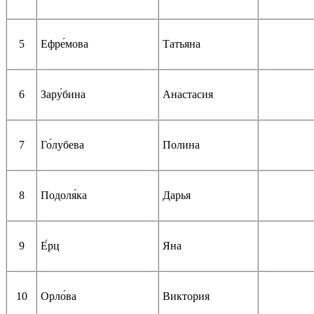
5
Ефре́мова
Татьяна
6
Зару́бина
Анастасия
7
Го́лубева
Полина
8
Подоля́ка
Дарья
9
Е́рц
Яна
10
Орло́ва
Виктория