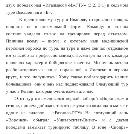
двух победах над «Италмасом-ИжГТУ» (3:2, 3:1) в седьмом
туре Высшей лиги «Б»:
– К предстоящему туру в Иванове, откровенно говоря,
подошли не в оптимальной форме. Команду в полном
составе увидели только на тренировке перед отъездом.
Причина всему – вирус, с которым наш медицинский
персонал боролся до тура, на туре и даже сейчас (отдельное
им спасибо за профессионализм). Несмотря на это, команда
проявила характер и бойцовские качества. Мы очень хотели
реабилитироваться после поражений в Ижевске в первом
круге, и это получилось! Хочу также поблагодарить наших
болельщиков, они очень нас поддерживали! Следующий тур
у нас в Рязани, который очень важен для нас.
Этот тур ознаменовался первой победой «Воронежа» в
сезоне, причем добилась такого результата команда в матче с
одним из лидеров – «Рязанью-РГУ» На следующий день
«Воронеж» обыграл «Университет-Визит» и с двумя
победами замыкает турнирную таблицу. В зоне «Сибирь»