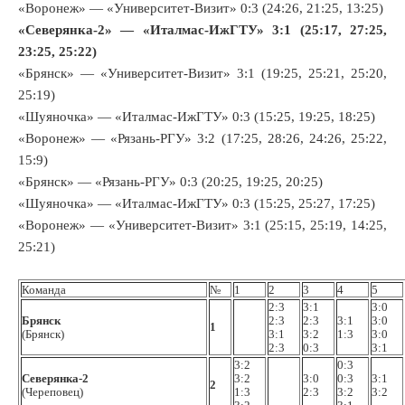
«Воронеж» — «Университет-Визит» 0:3 (24:26, 21:25, 13:25)
«Северянка-2» — «Италмас-ИжГТУ» 3:1 (25:17, 27:25,
23:25, 25:22)
«Брянск» — «Университет-Визит» 3:1 (19:25, 25:21, 25:20,
25:19)
«Шуяночка» — «Италмас-ИжГТУ» 0:3 (15:25, 19:25, 18:25)
«Воронеж» — «Рязань-РГУ» 3:2 (17:25, 28:26, 24:26, 25:22,
15:9)
«Брянск» — «Рязань-РГУ» 0:3 (20:25, 19:25, 20:25)
«Шуяночка» — «Италмас-ИжГТУ» 0:3 (15:25, 25:27, 17:25)
«Воронеж» — «Университет-Визит» 3:1 (25:15, 25:19, 14:25,
25:21)
Команда
№
1
2
3
4
5
2:3
3:1
3:0
Брянск
2:3
2:3
3:1
3:0
1
(Брянск)
3:1
3:2
1:3
3:0
2:3
0:3
3:1
3:2
0:3
Северянка-2
3:2
3:0
0:3
3:1
2
(Череповец)
1:3
2:3
3:2
3:2