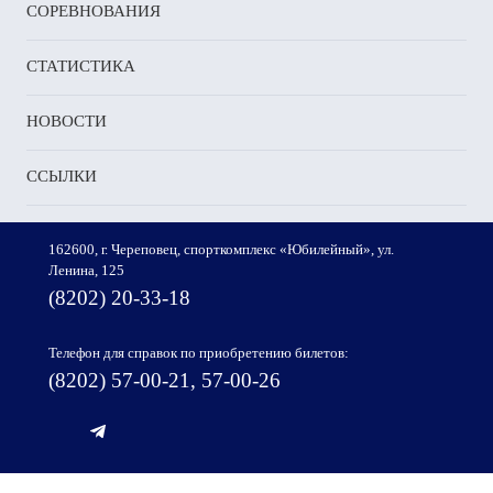
пели
СОРЕВНОВАНИЯ
ировании
СТАТИСТИКА
НОВОСТИ
ущество:
ССЫЛКИ
ко
162600, г. Череповец, спорткомплекс «Юбилейный», ул.
Ленина, 125
(8202) 20-33-18
ия
енко
Телефон для справок по приобретению билетов:
а
ынова
(8202) 57-00-21, 57-00-26
чами
ми
или
е