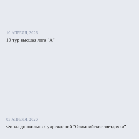
енко
ы
ыновой.
10 АПРЕЛЯ, 2026
13 тур высшая лига "А"
и
ки
ими
ардирами
аны:
рянке»
03 АПРЕЛЯ, 2026
ия
Финал дошкольных учреждений "Олимпийские звездочки"
енко
ью