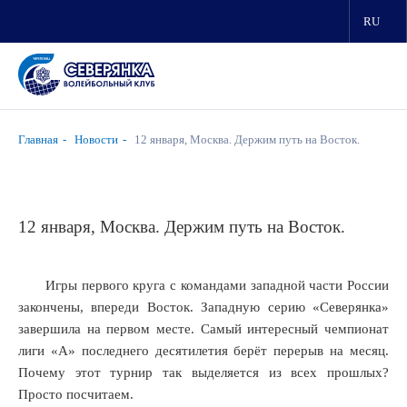
ря,
овец.
RU
й
т!
емпионаты
их
Главная
Новости
12 января, Москва. Держим путь на Восток.
овали
овце.
12 января, Москва. Держим путь на Восток.
м
ерянкам»
лись
ные
Игры первого круга с командами западной части России
рники
закончены, впереди Восток. Западную серию «Северянка»
мочка»
завершила на первом месте. Самый интересный чемпионат
лиги «А» последнего десятилетия берёт перерыв на месяц.
ца».
Почему этот турнир так выделяется из всех прошлых?
ая
рянка»
Просто посчитаем.