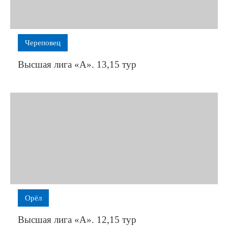
янки
и
ионат
ойно
Череповец
нно,
учив
Высшая лига «А». 13,15 тур
атное
мущество
ому
ческому
рыву
тали
е
и
ерины
ковой
Орёл
и
Высшая лига «А». 12,15 тур
ухиной.