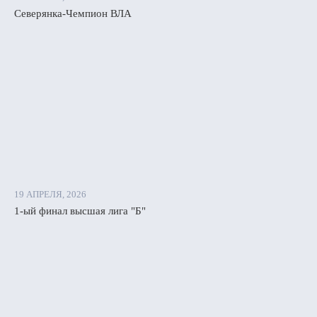
лько
Северянка-Чемпион ВЛА
ятых
ной
й
е
.
19 АПРЕЛЯ, 2026
1-ый финал высшая лига "Б"
вила
рина
ова,
ршили
и
ии