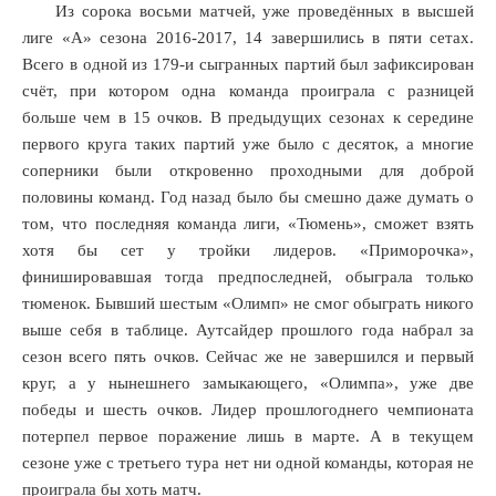
ла
Из сорока восьми матчей, уже проведённых в высшей
ть
лиге «А» сезона 2016-2017, 14 завершились в пяти сетах.
ок
Всего в одной из 179-и сыгранных партий был зафиксирован
лям
счёт, при котором одна команда проиграла с разницей
повца
больше чем в 15 очков. В предыдущих сезонах к середине
ла
первого круга таких партий уже было с десяток, а многие
ивый
соперники были откровенно проходными для доброй
ьтативный
половины команд. Год назад было бы смешно даже думать о
чившейся
том, что последняя команда лиги, «Тюмень», сможет взять
хотя бы сет у тройки лидеров. «Приморочка»,
ой.
финишировавшая тогда предпоследней, обыграла только
тюменок. Бывший шестым «Олимп» не смог обыграть никого
шением
выше себя в таблице. Аутсайдер прошлого года набрал за
а
сезон всего пять очков. Сейчас же не завершился и первый
оната,
круг, а у нынешнего замыкающего, «Олимпа», уже две
ьтат
победы и шесть очков. Лидер прошлогоднего чемпионата
овал
потерпел первое поражение лишь в марте. А в текущем
ьщиков,
сезоне уже с третьего тура нет ни одной команды, которая не
проиграла бы хоть матч.