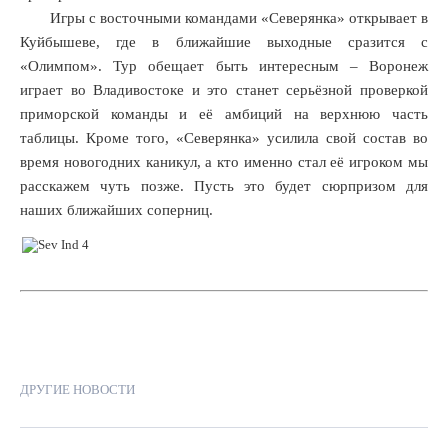
Игры с восточными командами «Северянка» открывает в
нности
дента
Куйбышеве, где в ближайшие выходные сразится с
«Олимпом». Тур обещает быть интересным – Воронеж
гия
играет во Владивостоке и это станет серьёзной проверкой
овича
ова,
приморской команды и её амбиций на верхнюю часть
таблицы. Кроме того, «Северянка» усилила свой состав во
время новогодних каникул, а кто именно стал её игроком мы
ения
ого
расскажем чуть позже. Пусть это будет сюрпризом для
рянка»
наших ближайших соперниц.
тве
авления
днесла
ую
у.
ачальные
ки
ДРУГИЕ НОВОСТИ
шних