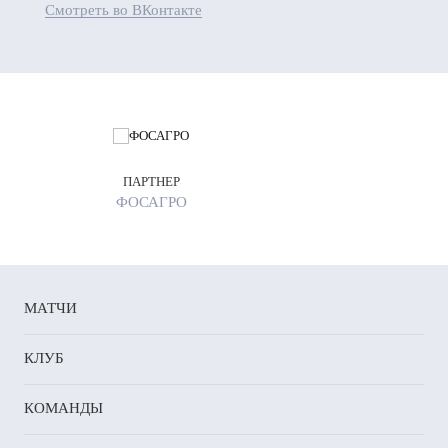
Смотреть во ВКонтакте
и,
мочке»
а
тантинова
.
фимочек
ПАРТНЕР
ило
ФОСАГРО
мущество
к
ялись
ывать
МАТЧИ
у
КЛУБ
й
и.
КОМАНДЫ