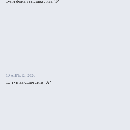
1-ый финал высшая лига "Б"
енко
ы
ыновой.
и
ки
10 АПРЕЛЯ, 2026
ими
13 тур высшая лига "А"
ардирами
аны:
рянке»
ия
енко
ью