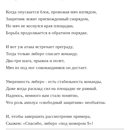
нности
дента
Когда опускается блок, провожая мяч взглядом,
Защитник лежит пригвожденный снарядом,
гия
Но мяч не коснулся края площадки,
овича
ова,
Борьба продолжается в обратном порядке.
И вот уж атака встречает преграду,
ения
ого
Тогда только либеро спасает команду.
рянка»
Два-три шага, прыжок и полет,
Мяч из под ног сокомандников он достает.
тве
авления
Уверенность либеро - есть стабильность команды,
днесла
Даже когда расклад сил на площадке не равный.
ую
Надеюсь, немного вам стало понятно,
у.
Что роль амплуа «свободный защитник» необъятна.
ачальные
ки
шних
И, чтобы завершить рассмотрение примера,
Скажем: «Спасибо, либеро «под номером 9»!