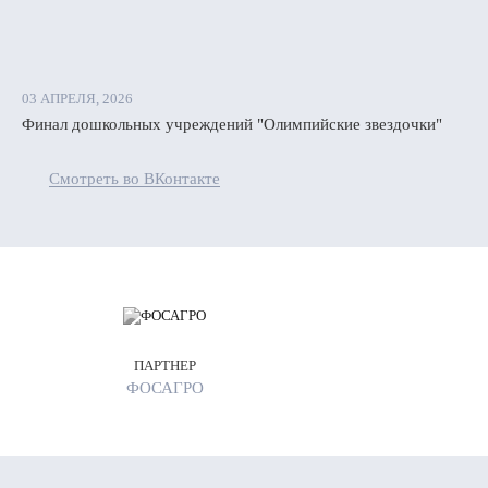
и,
мочке»
а
03 АПРЕЛЯ, 2026
тантинова
Финал дошкольных учреждений "Олимпийские звездочки"
.
фимочек
Смотреть во ВКонтакте
ило
мущество
к
ялись
ывать
у
ПАРТНЕР
ФОСАГРО
й
и.