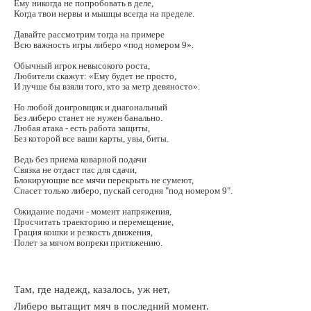
ла
Ему никогда не попробовать в деле,
Когда твои нервы и мышцы всегда на пределе.
ть
ок
Давайте рассмотрим тогда на примере
Всю важность игры либеро «под номером 9».
лям
повца
Обычный игрок невысокого роста,
Любители скажут: «Ему будет не просто,
И лучше бы взяли того, кто за метр девяносто».
ла
ивый
Но любой доигровщик и диагональный
ьтативный
Без либеро станет не нужен банально.
Любая атака - есть работа защиты,
Без которой все ваши карты, увы, биты.
чившейся
Ведь без приема коварной подачи
ой.
Связка не отдаст пас для сдачи,
Блокирующие все мячи перекрыть не сумеют,
Спасет только либеро, пускай сегодня "под номером 9".
шением
Ожидание подачи - момент напряжения,
а
Просчитать траекторию и перемещение,
оната,
Грация кошки и резкость движения,
Полет за мячом вопреки притяжению.
ьтат
овал
ьщиков,
Там, где надежд, казалось, уж нет,
Либеро вытащит мяч в последний момент.