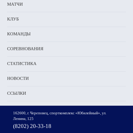
пели
МАТЧИ
ировании
КЛУБ
КОМАНДЫ
ущество:
СОРЕВНОВАНИЯ
СТАТИСТИКА
ко
НОВОСТИ
ия
енко
ССЫЛКИ
а
ынова
чами
162600, г. Череповец, спорткомплекс «Юбилейный», ул.
ми
Ленина, 125
или
(8202) 20-33-18
е