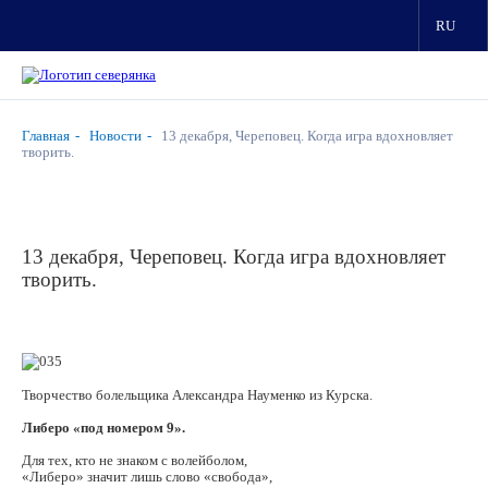
ря,
овец.
RU
й
т!
емпионаты
их
Главная
Новости
13 декабря, Череповец. Когда игра вдохновляет
творить.
овали
13 декабря, Череповец. Когда игра вдохновляет
овце.
м
творить.
ерянкам»
лись
ные
рники
мочка»
Творчество болельщика Александра Науменко из Курска.
Либеро «под номером 9».
ца».
ая
Для тех, кто не знаком с волейболом,
рянка»
«Либеро» значит лишь слово «свобода»,