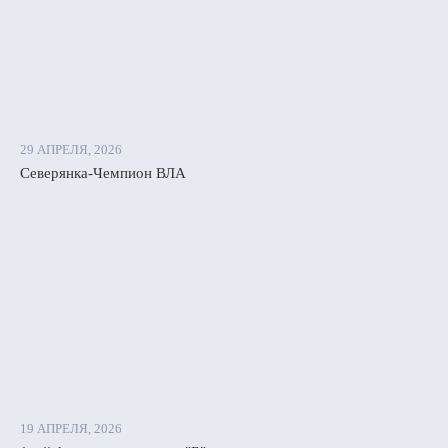
лько
ятых
ной
й
29 АПРЕЛЯ, 2026
е
Северянка-Чемпион ВЛА
.
вила
рина
ова,
ршили
и
19 АПРЕЛЯ, 2026
ии