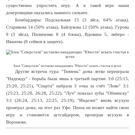
существенно упростить игру. А в такой игре наши
доигровщики оказались намного сильнее.
Бомбардиры: Подскальная 15 (3 эйса, 64% атака),
Старикова 14 (50% атака), Байлукова 12 (50% атака), Гурова
9 (3 эйса), Пилипенко 8 (4 блока), Вдовина 5, либеро -
Иванова (8 сейвов в защите).
Блок "Северстали" заставлял нападающих "Юности" искать счастья в аутах
Другие встречи тура: "Тюмень" дома легко переиграла
"Надежду" - борьба была лишь в третьей партии: 3:0 (25:15,
25:20, 25:21), "Спарта" набрала 3 очка за счёт "Локо" 3:1
(25:23, 25:20, 26:28, 25:22), "Луч" показал зубы "Обнинску"
3:1 (26:24, 25:13, 22:25, 25:19), "Индезит" вновь всухую
проиграл дома, на этот раз Уфе. Пенза не может найти свою
игру и становится аутсайдером, проиграв всухую в
Воронеже.