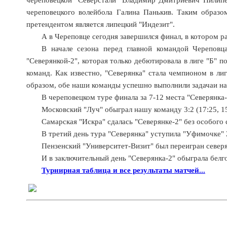
череповецкого волейбола Галина Панькив. Таким образ
претендентом является липецкий "Индезит".
А в Череповце сегодня завершился финал, в котором ра
В начале сезона перед главной командой Череповц
"Северянкой-2", которая только дебютировала в лиге "Б" 
команд. Как известно, "Северянка" стала чемпионом в лиг
образом, обе наши команды успешно выполнили задачаи на
В череповецком туре финала за 7-12 места "Северянка-
Московский "Луч" обыграл нашу команду 3:2 (17:25, 15:
Самарская "Искра" сдалась "Северянке-2" без особого с
В третий день тура "Северянка" уступила "Уфимочке" 2:3
Пензенский "Университет-Визит" был переигран северян
И в заключительный день "Северянка-2" обыграла белго
Турнирная таблица и все результаты матчей...