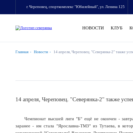
г. Череповец, спорткомплекс "Юбилейный", ул. Ленина 125
НОВОСТИ
КЛУБ
К
Главная
Новости
14 апреля, Череповец. "Северянка-2" также ус
14 апреля, Череповец. "Северянка-2" также усп
Чемпионат высшей лиги "Б" ещё не окончен - завтра
заранее - им стала "Ярославна-ТМЗ" из Тутаева, в кото
череповецкой "Северстали" Владимир Дмитриевич Пилипен