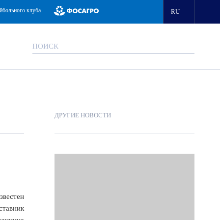
йбольного клуба
RU
ДРУГИЕ НОВОСТИ
звестен
ставник
танница