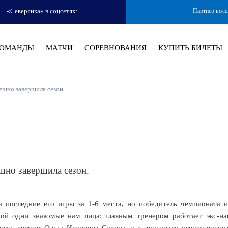
«Северянка» в соцсетях:
Партнер воле
ОМАНДЫ
МАТЧИ
СОРЕВНОВАНИЯ
КУПИТЬ БИЛЕТЫ
пешно завершила сезон.
ешно завершила сезон.
 последние его игры за 1-6 места, но победитель чемпионата и
рой одни знакомые нам лица: главным тренером работает экс-на
ко, врачом Ольга Ивановна Савина, а в диагонали играет воспи