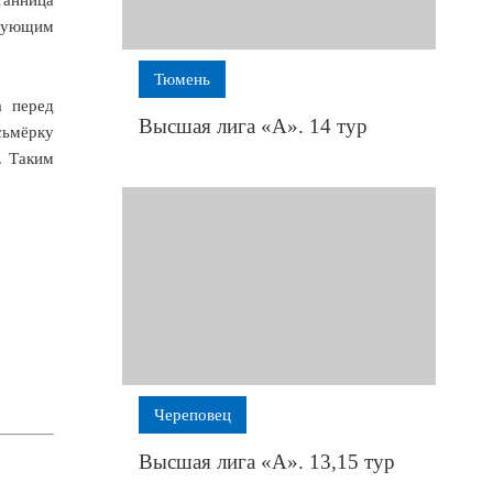
едующим
Тюмень
а перед
Высшая лига «А». 14 тур
сьмёрку
. Таким
Череповец
Высшая лига «А». 13,15 тур