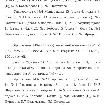
(атака 1, блок 1), №3 Рубей 2 (атака 1, блок 1), №13 Соколова
(L), №15 Богомолова (L), №7 Пастухова.
«Университет»: №4 Мещерякова 13 (атака 6, подача 4,
блок 3), №11 Борзенко 13 (атака 8, подача 1, блок 4), №2
Налеткина 12 (атака 9, подача 2, блок 1), №12 Асфиндиярова
11 (атака 9, блок 2), №3 Кобзева 5 (атака 4, блок 1), №1
Никитина 2 (подача 1, блок 1), №7 Ганцева (L), №9 Ирицян.
«Ярославна-ТМЗ» (Тутаев) — «Тамбовчанка» (Тамбов)
0:3 (23:25, 20:25, 19:25). 1 ч. 9 мин. (партии: 23, 19, 21 мин.),
100 зрителей.
Очки 62:75, атака 29:34 (ошибки 7:16), блок 1:10, подача
4:12 (ошибки 8:9), ошибки соперника 28:19, эффективность
нападения (%) 34:36, прием (%) 44:56.
«Ярославна-ТМЗ»: №2 Навратилова 13 (атака 12, подача
1), №1 Романцева 10 (атака 8, подача 1, блок 1), №5
Шарапова 5 (атака 4, подача 1), №9 Матвеева 5 (атака 4,
подача 1), №6 Карпова 1 (атака 1), №8 Климина (L), №10
Пушкина, №7 Соломатина, №3 Смердова.