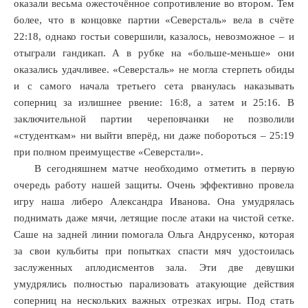
оказали весьма ожесточённое сопротивление во втором. Тем
более, что в концовке партии «Северсталь» вела в счёте
22:18, однако гостьи совершили, казалось, невозможное – и
отыграли гандикап. А в рубке на «больше-меньше» они
оказались удачливее. «Северсталь» не могла стерпеть обиды
и с самого начала третьего сета рванулась наказывать
соперниц за излишнее рвение: 16:8, а затем и 25:16. В
заключительной партии череповчанки не позволили
«студенткам» ни выйти вперёд, ни даже побороться – 25:19
при полном преимуществе «Северстали».
В сегодняшнем матче необходимо отметить в первую
очередь работу нашей защиты. Очень эффективно провела
игру наша либеро Александра Иванова. Она умудрялась
поднимать даже мячи, летящие после атаки на чистой сетке.
Саше на задней линии помогала Ольга Андрусенко, которая
за свои кульбиты при попытках спасти мяч удостоилась
заслуженных аплодисментов зала. Эти две девушки
умудрялись полностью парализовать атакующие действия
соперниц на нескольких важных отрезках игры. Под стать