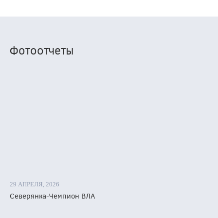
дний
Фотоотчеты
еть
рстали»
мо».
х
ах
:
29 АПРЕЛЯ, 2026
Северянка-Чемпион ВЛА
-