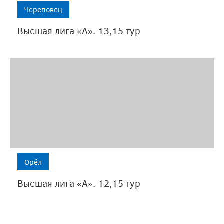
Череповец
рстали»,
Высшая лига «А». 13,15 тур
амо»
нежа».
м
ом,
а
твенной
Орёл
ки
Высшая лига «А». 12,15 тур
л
рёх
ся
о