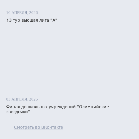
е
вы,
10 АПРЕЛЯ, 2026
зной
13 тур высшая лига "А"
бы
илось
ой
тностью
03 АПРЕЛЯ, 2026
ят:
Финал дошкольных учреждений "Олимпийские
чье-
звездочки"
ово»,
одарское
Смотреть во ВКонтакте
амо»