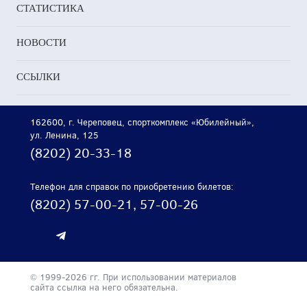
СТАТИСТИКА
НОВОСТИ
м
ССЫЛКИ
162600, г. Череповец, спорткомплекс «Юбилейный»,
ул. Ленина, 125
(8202) 20-33-18
ем.
ше
овчанки
Телефон для справок по приобретению билетов:
(8202) 57-00-21, 57-00-26
лили
иться
© 1999-2026 гг. При использовании материалов
сайта ссылка на него обязательна.