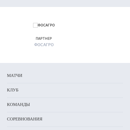
мо-
ь».
оротко
ПАРТНЕР
овчанок
ФОСАГРО
ками
ра:
онеж»
МАТЧИ
КЛУБ
ды
КОМАНДЫ
СОРЕВНОВАНИЯ