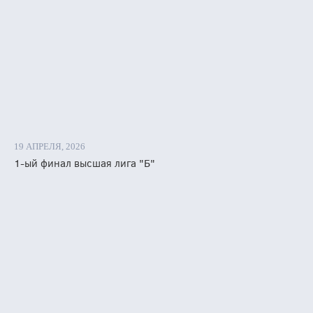
бурге,
оярске
но
19 АПРЕЛЯ, 2026
1-ый финал высшая лига "Б"
е
нды
вили