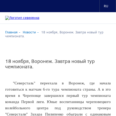
RU
Главная
Новости
18 ноября, Воронеж. Завтра новый тур
чемпионата.
18 ноября, Воронеж. Завтра новый тур
чемпионата.
чера
"Северсталь" переехала в Воронеж, где начала
вское
готовиться к матчам 6-го тура чемпионата страны. А в это
мо»,
время в Череповце завершился первый тур чемпионата
команда Первой лиги. Юные воспитанницы череповецкого
волейбольного центра под руководством тренера
омных
"Северстали" Захара Пилипенко обыграли с одинаковым
в