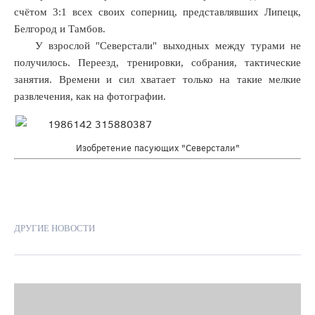
счётом 3:1 всех своих соперниц, представлявших Липецк,
Белгород и Тамбов.
х
У взрослой "Северстали" выходных между турами не
ях
получилось. Переезд, тренировки, собрания, тактические
занятия. Времени и сил хватает только на такие мелкие
развлечения, как на фотографии.
ками,
рало
й
Изобретение пасующих "Северстали"
ртый
ом,
ДРУГИЕ НОВОСТИ
яв
рное