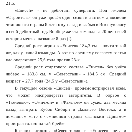
21:5.
«Енисей» - не дебютант суперлиги. Под именем
х
«Строитель» он уже провёл один сезон в элитном дивизионе
ях
чемпионата страны 8 лет тому назад и выбыл в Высшую лигу
в свой дебютный год. Вообще же эта команда за 20 лет своей
истории меняла название 8 раз (!).
ками,
Средний рост игроков «Енисея» 184,3 см – почти такой
рало
же, как у нашей команды. А вот по среднему возрасту гостьи
й
нас опережают: 25,6 года против 23-х.
Средний рост стартового состава «Енисея» без учёта
ртый
либеро – 183,8 см, у «Северстали» - 184,5 см. Средний
возраст – 27,7 года (24,5 у «Северстали»).
В текущем сезоне «Енисей» продемонстрировал всем,
ом,
что может ниспровергать авторитеты. В борьбе с
яв
«Тюменью», «Омичкой» и «Факелом» он сумел два месяца
назад выиграть Кубок Сибири и Дальнего Востока, а в
рное
домашнем мате с чемпионом страны казанским «Динамо»
проиграл только на тай-брейке.
Бывших игроков «Северстали» в «Енисее» нет, и