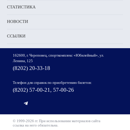
сходстве.
СТАТИСТИКА
Воронеж»
НОВОСТИ
рсталь»
ССЫЛКИ
,
,
162600, г. Череповец, спорткомплекс «Юбилейный», ул.
Ленина, 125
(8202) 20-33-18
ты
Телефон для справок по приобретению билетов:
ии:
(8202) 57-00-21, 57-00-26
© 1999-2026 гг. При использовании материалов сайта
),
ссылка на него обязательна.