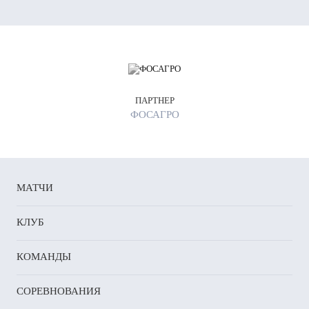
м
ПАРТНЕР
ФОСАГРО
ем.
ше
овчанки
МАТЧИ
КЛУБ
лили
КОМАНДЫ
иться
СОРЕВНОВАНИЯ