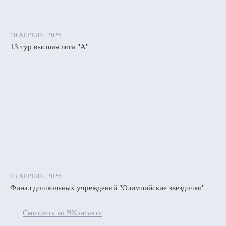
мо-
ь».
оротко
10 АПРЕЛЯ, 2026
13 тур высшая лига "А"
овчанок
ками
ра:
онеж»
03 АПРЕЛЯ, 2026
ды
Финал дошкольных учреждений "Олимпийские звездочки"
Смотреть во ВКонтакте