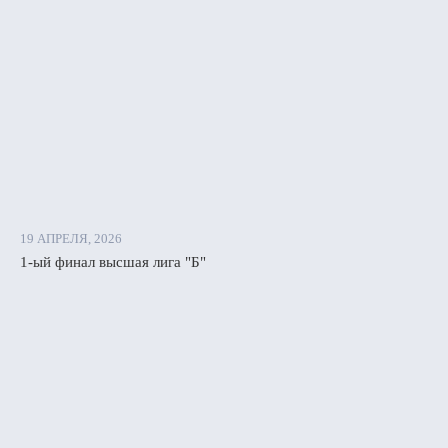
е
вы,
зной
бы
илось
19 АПРЕЛЯ, 2026
1-ый финал высшая лига "Б"
ой
тностью
ят:
чье-
ово»,
одарское
амо»