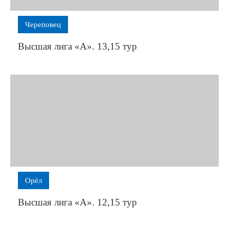
дний
Череповец
Высшая лига «А». 13,15 тур
еть
рстали»
мо».
х
Орёл
ах
:
Высшая лига «А». 12,15 тур
-