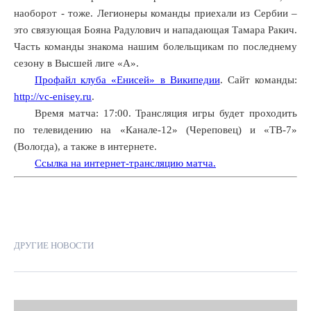
м
наоборот - тоже. Легионеры команды приехали из Сербии –
няшнем
это связующая Бояна Радулович и нападающая Тамара Ракич.
Часть команды знакома нашим болельщикам по последнему
ички
сезону в Высшей лиге «А».
ю
Профайл клуба «Енисей» в Википедии
. Сайт команды:
грали
http://vc-enisey.ru
.
он».
Время матча: 17:00. Трансляция игры будет проходить
по телевидению на «Канале-12» (Череповец) и «ТВ-7»
рсталь»
(Вологда), а также в интернете.
ала
Ссылка на интернет-трансляцию матча.
етовую
у
ками.
ДРУГИЕ НОВОСТИ
она»,