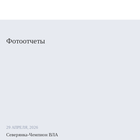
бурге,
оярске
Фотоотчеты
но
е
нды
вили
29 АПРЕЛЯ, 2026
Северянка-Чемпион ВЛА