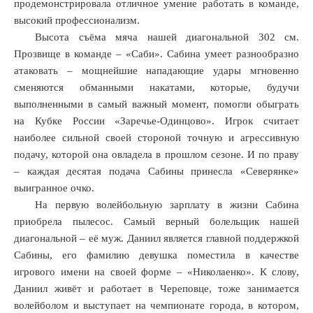
продемонстрировала отличное умение работать в команде,
высокий профессионализм.
Высота съёма мяча нашей диагональной 302 см.
Прозвище в команде – «Саби». Сабина умеет разнообразно
атаковать – мощнейшие нападающие удары мгновенно
сменяются обманными накатами, которые, будучи
выполненными в самый важный момент, помогли обыграть
на Кубке России «Заречье-Одинцово». Игрок считает
наиболее сильной своей стороной точную и агрессивную
подачу, которой она овладела в прошлом сезоне. И по праву
– каждая десятая подача Сабины принесла «Северянке»
выигранное очко.
На первую волейбольную зарплату в жизни Сабина
приобрела пылесос. Самый верный болельщик нашей
диагональной – её муж. Даниил является главной поддержкой
Сабины, его фамилию девушка поместила в качестве
игрового имени на своей форме – «Николаенко». К слову,
Даниил живёт и работает в Череповце, тоже занимается
волейболом и выступает на чемпионате города, в котором,