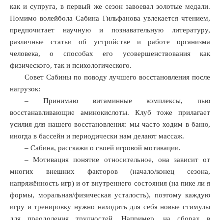
как и супруга, в первый же сезон завоевал золотые медали.
Помимо волейбола Сабина Гильфанова увлекается чтением,
предпочитает научную и познавательную литературу,
различные статьи об устройстве и работе организма
человека, о способах его усовершенствования как
физического, так и психологического.
Совет Сабины по поводу лучшего восстановления после
нагрузок:
– Принимаю витаминные комплексы, пью
восстанавливающие аминокислоты. Клуб тоже прилагает
усилия для нашего восстановления: мы часто ходим в баню,
иногда в бассейн и периодически нам делают массаж.
– Сабина, расскажи о своей игровой мотивации.
– Мотивация понятие относительное, она зависит от
многих внешних факторов (начало/конец сезона,
напряжённость игр) и от внутреннего состояния (на пике ли я
формы, моральная/физическая усталость), поэтому каждую
игру и тренировку нужно находить для себя новые стимулы
для преодоления трудностей. Например, на сборах в