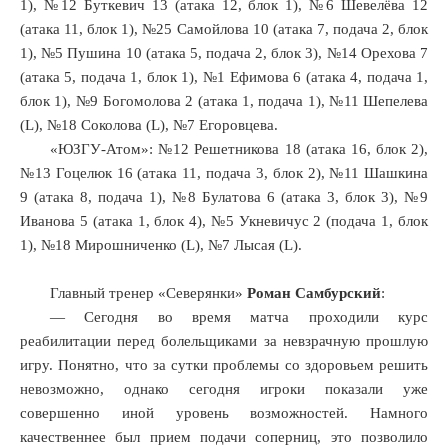
1), №12 Буткевич 13 (атака 12, блок 1), №6 Шевелёва 12
(атака 11, блок 1), №25 Самойлова 10 (атака 7, подача 2, блок
1), №5 Пушина 10 (атака 5, подача 2, блок 3), №14 Орехова 7
(атака 5, подача 1, блок 1), №1 Ефимова 6 (атака 4, подача 1,
блок 1), №9 Богомолова 2 (атака 1, подача 1), №11 Шепелева
(L), №18 Соколова (L), №7 Егоровцева.
«ЮЗГУ-Атом»: №12 Решетникова 18 (атака 16, блок 2),
№13 Гоцелюк 16 (атака 11, подача 3, блок 2), №11 Шашкина
9 (атака 8, подача 1), №8 Булатова 6 (атака 3, блок 3), №9
Иванова 5 (атака 1, блок 4), №5 Укневичус 2 (подача 1, блок
1), №18 Мирошниченко (L), №7 Лысая (L).
Главный тренер «Северянки»
Роман Самбурский
:
— Сегодня во время матча проходили курс
реабилитации перед болельщиками за невзрачную прошлую
игру. Понятно, что за сутки проблемы со здоровьем решить
невозможно, однако сегодня игроки показали уже
совершенно иной уровень возможностей. Намного
качественнее был прием подачи соперниц, это позволило