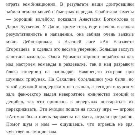
играть комбинационно. В результате наши доигровщики
забили немало мячей с быстрых передач. Сработали замены
— хороший волейбол показали Анастасия Богомолова и
Дарья Буткевич. У Даши, кроме того, еще и очень высокая
результативность в нападении, она забила очень важные
мячи. Дебютировала в Высшей лиге «А» Елизавета
Егоровцева и сделала это весьма уверенно. Большая заслуга
капитана команды. Ольга Ефимова хорошо поработала как
над настроем команды в раздевалке, так и над разрывом
блока соперниц на площадке. Наконец-то сыграли при
шумных трибунах. На Сахалине болельщики уже были, но
такой дружной поддержки я не слышал, а сегодня в курском
зале фан-сектор выдал невероятное количество эмоций и
децибел, так что пришлось в перерывах постараться их
перекрикивать. Эти эмоции пошли на пользу игре — игроки
«Атома» были очень заряжены на матч, играли прекрасно.
Помог шум и нам — ощущаешь, что играешь не зря,
чувствуешь эмоции зала.