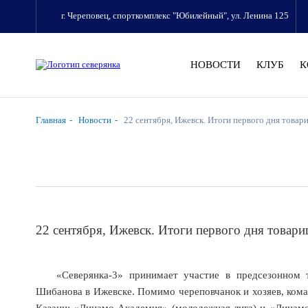
г. Череповец, спорткомплекс "Юбилейный", ул. Ленина 125
НОВОСТИ
КЛУБ
К
Главная
Новости
22 сентября, Ижевск. Итоги первого дня товар
22 сентября, Ижевск. Итоги первого дня товар
«Северянка-3» принимает участие в предсезонном
Шибанова в Ижевске. Помимо череповчанок и хозяев, ком
Казани: «Динамо-Академия» (молодежная лига) и «Динамо