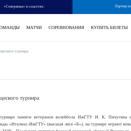
«Северянка» в соцсетях:
Партнер в
ОМАНДЫ
МАТЧИ
СОРЕВНОВАНИЯ
КУПИТЬ БИЛЕТЫ
ищеского турнира
ищеского турнира
 турнире памяти ветеранов волейбола ИжГТУ И. К. Пичугина 
анды «Италмас-ИжГТУ» (высшая лига «Б»), на турнире играют ком
-УОР». Последняя является базовой командой сборной России не