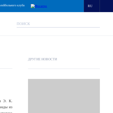
олейбольного клуба
RU
ДРУГИЕ НОВОСТИ
и Э. К.
анды из
 старше