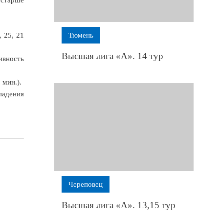
, 25, 21
Тюмень
Высшая лига «А». 14 тур
ивность
 мин.).
ападения
Череповец
Высшая лига «А». 13,15 тур