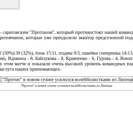
 саратовским "Протоном", который противостоял нашей команде 
ереповчанок, которые уже преодолели экватор предсезонной по
а 62 (50%):39 (32%), блок 15:11, подача 9:3, ошибки соперника 14
ом), Вдовина - 8, Байлукова - 8, Кравченко - 6, Гурова - 4, Вон
в этом матче и показали очень высокий уровень командных вз
 заслуга наших принимающих.
"Протон" в новом сезоне усилился волейболистками из Липецка