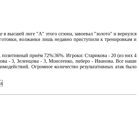
в высшей лиге "А" этого сезона, завоевал "золото" и вернулся
дготовки, волжанки лишь недавно приступили к тренировкам и
:13, позитивный приём 72%:36%. Игроки: Старикова - 20 (из них 4
огова - 3, Зеленцова - 3, Моисеенко, либеро - Иванова. Все наши
аимодействий. Огромное количество результативных атак было