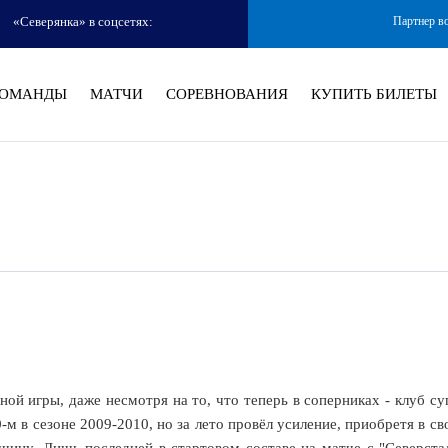
«Северянка» в соцсетях:
Партнер в
ОМАНДЫ
МАТЧИ
СОРЕВНОВАНИЯ
КУПИТЬ БИЛЕТЫ
ой игры, даже несмотря на то, что теперь в соперниках - клуб су
-м в сезоне 2009-2010, но за лето провёл усиление, приобретя в св
ицу. Лишь последней в стартовом составе на матче с "Северста