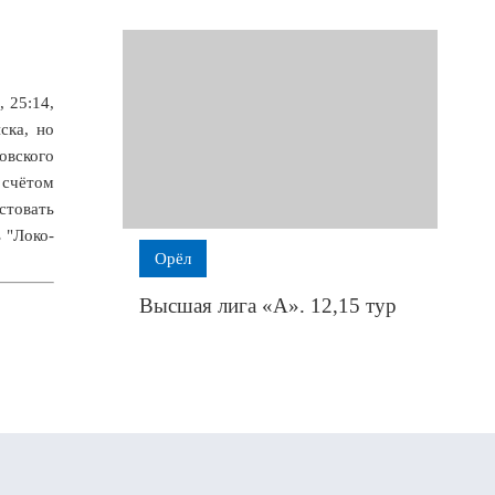
 25:14,
ска, но
овского
 счётом
стовать
 "Локо-
Орёл
Высшая лига «А». 12,15 тур