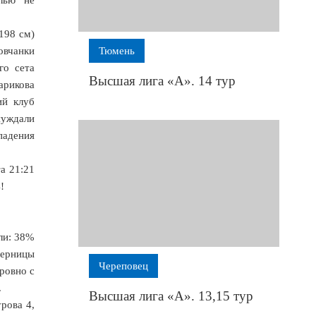
198 см)
овчанки
Тюмень
го сета
Высшая лига «А». 14 тур
арикова
ий клуб
нуждали
падения
а 21:21
!
али: 38%
перницы
Череповец
 ровно с
.
Высшая лига «А». 13,15 тур
урова 4,