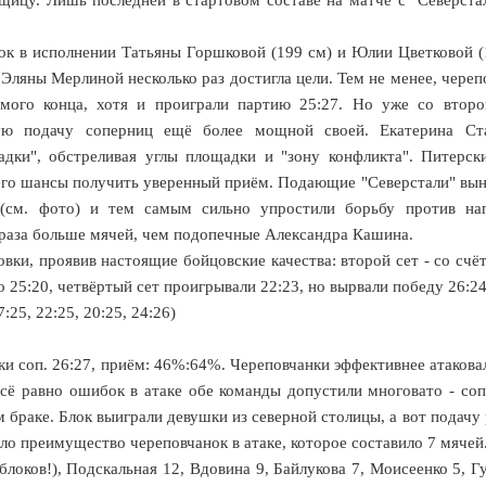
ок в исполнении Татьяны Горшковой (199 см) и Юлии Цветковой (
Эляны Мерлиной несколько раз достигла цели. Тем не менее, череп
мого конца, хотя и проиграли партию 25:27. Но уже со второ
вую подачу соперниц ещё более мощной своей. Екатерина Ст
дки", обстреливая углы площадки и "зону конфликта". Питерск
 его шансы получить уверенный приём. Подающие "Северстали" вы
 (см. фото) и тем самым сильно упростили борьбу против на
а раза больше мячей, чем подопечные Александра Кашина.
вки, проявив настоящие бойцовские качества: второй сет - со счёт
но 25:20, четвёртый сет проигрывали 22:23, но вырвали победу 26:24
:25, 22:25, 20:25, 24:26)
ибки соп. 26:27, приём: 46%:64%. Череповчанки эффективнее атаков
всё равно ошибок в атаке обе команды допустили многовато - со
м браке. Блок выиграли девушки из северной столицы, а вот подачу
ило преимущество череповчанок в атаке, которое составило 7 мячей
блоков!), Подскальная 12, Вдовина 9, Байлукова 7, Моисеенко 5, Г