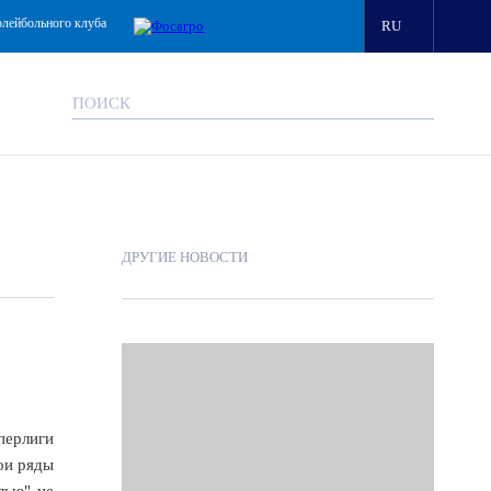
олейбольного клуба
RU
ДРУГИЕ НОВОСТИ
перлиги
ои ряды
лью" не