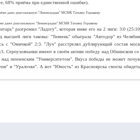
ите, 68% приёма при единственной ошибке).
иёме даже диагональную "Ленинградки" МСМК Татьяну Горшкову
арь" разгромил "Ладогу", которая ниже его на 2 лиги: 3:0 (25:10,
нд высшей лиги таковы: "Тюмень" обыграла "Автодор" из Челябин
сь с "Омичкой" 2:3. "Луч" расстрелял дублирующий состав моск
2:3. Серпуховчанки имеют в своём активе победу над Обнинском со
е над пензенским "Университетом". Вкуса победы не может почув
ни" и "Уралочке". А вот "Юность" из Красноярска смогла обидеть