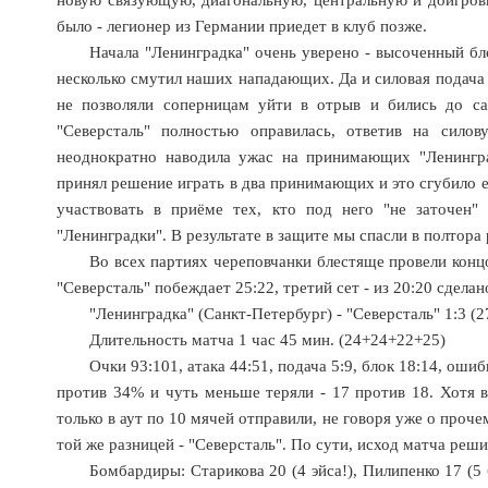
было - легионер из Германии приедет в клуб позже.
Начала "Ленинградка" очень уверено - высоченный бл
несколько смутил наших нападающих. Да и силовая подача 
не позволяли соперницам уйти в отрыв и бились до са
"Северсталь" полностью оправилась, ответив на сило
неоднократно наводила ужас на принимающих "Ленингра
принял решение играть в два принимающих и это сгубило
участвовать в приёме тех, кто под него "не заточен"
"Ленинградки". В результате в защите мы спасли в полтор
Во всех партиях череповчанки блестяще провели концо
"Северсталь" побеждает 25:22, третий сет - из 20:20 сдела
"Ленинградка" (Санкт-Петербург) - "Северсталь" 1:3 (27
Длительность матча 1 час 45 мин. (24+24+22+25)
Очки 93:101, атака 44:51, подача 5:9, блок 18:14, ош
против 34% и чуть меньше теряли - 17 против 18. Хотя 
только в аут по 10 мячей отправили, не говоря уже о проче
той же разницей - "Северсталь". По сути, исход матча реш
Бомбардиры: Старикова 20 (4 эйса!), Пилипенко 17 (5 