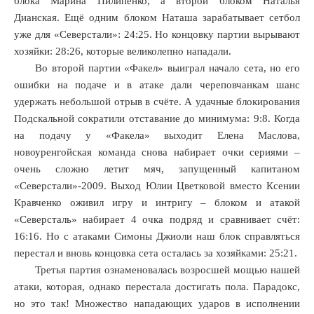
блока Марина Пилипенко, а второй блоком Наталья
Дианская. Ещё одним блоком Наташа зарабатывает сетбол
уже для «Северстали»: 24:25. Но концовку партии вырывают
хозяйки: 28:26, которые великолепно нападали.
Во второй партии «Факел» выиграл начало сета, но его
ошибки на подаче и в атаке дали череповчанкам шанс
удержать небольшой отрыв в счёте. А удачные блокирования
Подскальной сократили отставание до минимума: 9:8. Когда
на подачу у «Факела» выходит Елена Маслова,
новоуренгойская команда снова набирает очки сериями –
очень сложно летит мяч, запущенный капитаном
«Северстали»-2009. Выход Юлии Цветковой вместо Ксении
Кравченко оживил игру и интригу – блоком и атакой
«Северсталь» набирает 4 очка подряд и сравнивает счёт:
16:16. Но с атаками Симоны Джиоли наш блок справляться
перестал и вновь концовка сета осталась за хозяйками: 25:21.
Третья партия ознаменовалась возросшей мощью нашей
атаки, которая, однако перестала достигать пола. Парадокс,
но это так! Множество нападающих ударов в исполнении