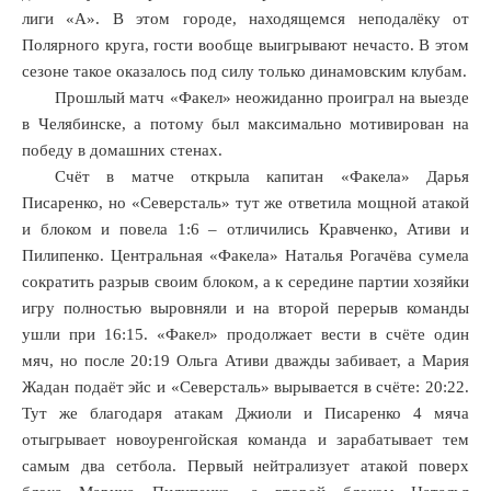
лиги «А». В этом городе, находящемся неподалёку от
Полярного круга, гости вообще выигрывают нечасто. В этом
сезоне такое оказалось под силу только динамовским клубам.
Прошлый матч «Факел» неожиданно проиграл на выезде
в Челябинске, а потому был максимально мотивирован на
победу в домашних стенах.
Счёт в матче открыла капитан «Факела» Дарья
Писаренко, но «Северсталь» тут же ответила мощной атакой
и блоком и повела 1:6 – отличились Кравченко, Ативи и
Пилипенко. Центральная «Факела» Наталья Рогачёва сумела
сократить разрыв своим блоком, а к середине партии хозяйки
игру полностью выровняли и на второй перерыв команды
ушли при 16:15. «Факел» продолжает вести в счёте один
мяч, но после 20:19 Ольга Ативи дважды забивает, а Мария
Жадан подаёт эйс и «Северсталь» вырывается в счёте: 20:22.
Тут же благодаря атакам Джиоли и Писаренко 4 мяча
отыгрывает новоуренгойская команда и зарабатывает тем
самым два сетбола. Первый нейтрализует атакой поверх