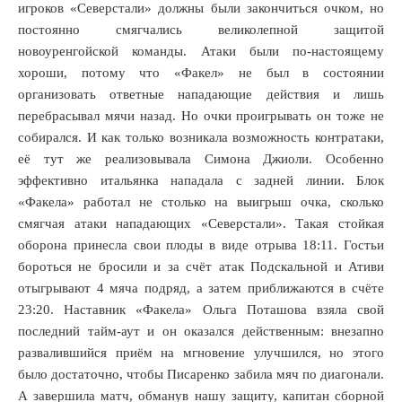
игроков «Северстали» должны были закончиться очком, но
постоянно смягчались великолепной защитой
новоуренгойской команды. Атаки были по-настоящему
хороши, потому что «Факел» не был в состоянии
организовать ответные нападающие действия и лишь
перебрасывал мячи назад. Но очки проигрывать он тоже не
собирался. И как только возникала возможность контратаки,
её тут же реализовывала Симона Джиоли. Особенно
эффективно итальянка нападала с задней линии. Блок
«Факела» работал не столько на выигрыш очка, сколько
смягчая атаки нападающих «Северстали». Такая стойкая
оборона принесла свои плоды в виде отрыва 18:11. Гостьи
бороться не бросили и за счёт атак Подскальной и Ативи
отыгрывают 4 мяча подряд, а затем приближаются в счёте
23:20. Наставник «Факела» Ольга Поташова взяла свой
последний тайм-аут и он оказался действенным: внезапно
развалившийся приём на мгновение улучшился, но этого
было достаточно, чтобы Писаренко забила мяч по диагонали.
А завершила матч, обманув нашу защиту, капитан сборной