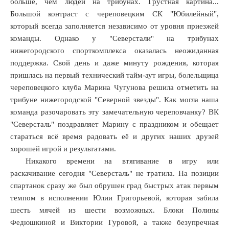
больше, чем людей на трибунах. Грустная картина...
Большой контраст с череповецким СК "Юбилейный",
х
который всегда заполняется независимо от уровня приезжей
ях
команды. Однако у "Северстали" на трибунах
нижегородского спорткомплекса оказалась неожиданная
поддержка. Свой день и даже минуту рождения, которая
ками,
пришлась на первый технический тайм-аут игры, болельщица
рало
череповецкого клуба Марина Чугунова решила отметить на
й
трибуне нижегородской "Северной звезды". Как могла наша
команда разочаровать эту замечательную череповчанку? ВК
ртый
"Северсталь" поздравляет Марину с праздником и обещает
стараться всё время радовать её и других наших друзей
хорошей игрой и результатами.
ом,
Никакого времени на втягивание в игру или
яв
раскачивание сегодня "Северсталь" не тратила. На позиции
спартанок сразу же был обрушен град быстрых атак первым
рное
темпом в исполнении Юлии Григорьевой, которая забила
шесть мячей из шести возможных. Блоки Полины
Федюшкиной и Виктории Гуровой, а также безупречная