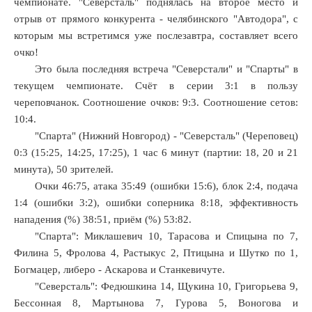
чемпионате. "Северсталь" поднялась на второе место и
отрыв от прямого конкурента - челябинского "Автодора", с
дний
которым мы встретимся уже послезавтра, составляет всего
очко!
Это была последняя встреча "Северстали" и "Спарты" в
еть
текущем чемпионате. Счёт в серии 3:1 в пользу
череповчанок. Соотношение очков: 9:3. Соотношение сетов:
10:4.
"Спарта" (Нижний Новгород) - "Северсталь" (Череповец)
0:3 (15:25, 14:25, 17:25), 1 час 6 минут (партии: 18, 20 и 21
рстали»
минута), 50 зрителей.
Очки 46:75, атака 35:49 (ошибки 15:6), блок 2:4, подача
мо».
1:4 (ошибки 3:2), ошибки соперника 8:18, эффективность
нападения (%) 38:51, приём (%) 53:82.
х
"Спарта": Миклашевич 10, Тарасова и Спицына по 7,
ах
Филина 5, Фролова 4, Растыкус 2, Птицына и Шутко по 1,
:
Богмацер, либеро - Аскарова и Станкевичуте.
"Северсталь": Федюшкина 14, Щукина 10, Григорьева 9,
-
Бессонная 8, Мартынова 7, Гурова 5, Воногова и