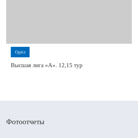
мо-
ь».
оротко
овчанок
Орёл
ками
Высшая лига «А». 12,15 тур
ра:
онеж»
ды
Фотоотчеты