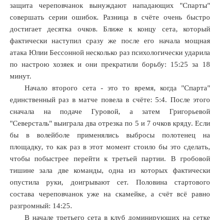
м
защита череповчанок вынуждают нападающих "Спарты"
няшнем
совершать серии ошибок. Разница в счёте очень быстро
достигает десятка очков. Ближе к концу сета, который
ички
фактически наступил сразу же после его начала мощная
ю
атака Юлии Бессонной несколько раз психологически ударила
грали
по настрою хозяек и они прекратили борьбу: 15:25 за 18
он».
минут.
Начало второго сета - это то время, когда "Спарта"
рсталь»
единственный раз в матче повела в счёте: 5:4. После этого
ала
сначала на подаче Гуровой, а затем Григорьевой
етовую
"Северсталь" выиграла два отрезка по 5 и 7 очков кряду. Если
у
бы в волейболе применялись выбросы полотенец на
площадку, то как раз в этот момент стоило бы это сделать,
ками.
чтобы побыстрее перейти к третьей партии. В гробовой
тишине зала две команды, одна из которых фактически
опустила руки, доигрывают сет. Половина стартового
состава череповчанок уже на скамейке, а счёт всё равно
она»,
разгромный: 14:25.
В начале третьего сета в клуб доминирующих на сетке