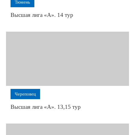
Тюмень
е
вы,
Высшая лига «А». 14 тур
зной
бы
илось
ой
тностью
Череповец
ят:
чье-
Высшая лига «А». 13,15 тур
ово»,
одарское
амо»