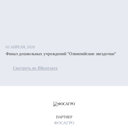
лей.
чки
бки
03 АПРЕЛЯ, 2026
а
Финал дошкольных учреждений "Олимпийские звездочки"
бки
Смотреть во ВКонтакте
ки
ника
тивность
ения
м
ПАРТНЕР
ФОСАГРО
Воронеж»: