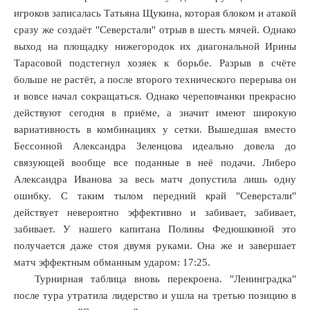
игроков записалась Татьяна Щукина, которая блоком и атакой
рстали»,
сразу же создаёт "Северстали" отрыв в шесть мячей. Однако
выход на площадку нижегородок их диагональной Ирины
Тарасовой подстегнул хозяек к борьбе. Разрыв в счёте
амо»
больше не растёт, а после второго технического перерыва он
и вовсе начал сокращаться. Однако череповчанки прекрасно
действуют сегодня в приёме, а значит имеют широкую
вариативность в комбинациях у сетки. Вышедшая вместо
нежа».
Бессонной Александра Зеленцова идеально довела до
м
связующей вообще все поданные в неё подачи. Либеро
ом,
Александра Иванова за весь матч допустила лишь одну
а
ошибку. С таким тылом передний край "Северстали"
твенной
действует невероятно эффективно и забивает, забивает,
ки
забивает. У нашего капитана Полины Федюшкиной это
получается даже стоя двумя руками. Она же и завершает
л
матч эффектным обманным ударом: 17:25.
рёх
Турнирная таблица вновь перекроена. "Ленинградка"
ся
после тура утратила лидерство и ушла на третью позицию в
о