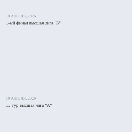
сходстве.
Воронеж»
19 АПРЕЛЯ, 2026
1-ый финал высшая лига "Б"
рсталь»
,
,
ты
ии:
10 АПРЕЛЯ, 2026
13 тур высшая лига "А"
),