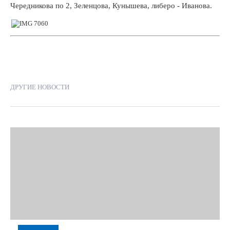
бурге,
Чередникова по 2, Зеленцова, Кунышева, либеро - Иванова.
оярске
ДРУГИЕ НОВОСТИ
но
е
нды
вили