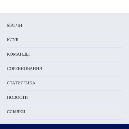
чук
рьева
ва
МАТЧИ
ынова
КЛУБ
ова
КОМАНДЫ
ына
СОРЕВНОВАНИЯ
ик,
цова
СТАТИСТИКА
ова
НОВОСТИ
о
.
ССЫЛКИ
Северсталь»:
кова