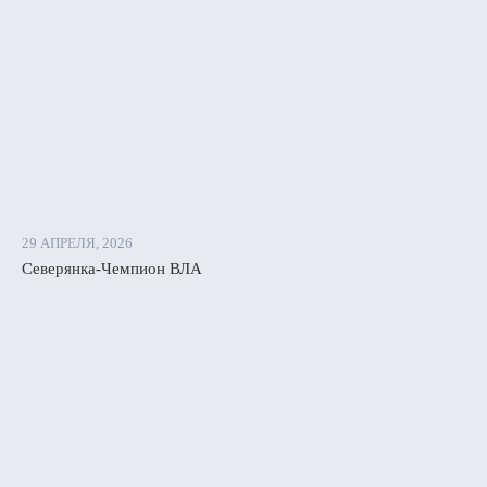
м
ем.
29 АПРЕЛЯ, 2026
ше
Северянка-Чемпион ВЛА
овчанки
лили
иться