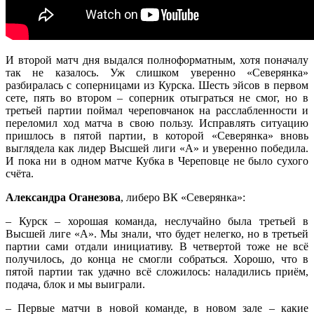
И второй матч дня выдался полноформатным, хотя поначалу
так не казалось. Уж слишком уверенно «Северянка»
разбиралась с соперницами из Курска. Шесть эйсов в первом
сете, пять во втором – соперник отыграться не смог, но в
третьей партии поймал череповчанок на расслабленности и
переломил ход матча в свою пользу. Исправлять ситуацию
пришлось в пятой партии, в которой «Северянка» вновь
выглядела как лидер Высшей лиги «А» и уверенно победила.
И пока ни в одном матче Кубка в Череповце не было сухого
счёта.
Александра Оганезова
, либеро ВК «Северянка»:
– Курск – хорошая команда, неслучайно была третьей в
Высшей лиге «А». Мы знали, что будет нелегко, но в третьей
партии сами отдали инициативу. В четвертой тоже не всё
получилось, до конца не смогли собраться. Хорошо, что в
пятой партии так удачно всё сложилось: наладились приём,
подача, блок и мы выиграли.
– Первые матчи в новой команде, в новом зале – какие