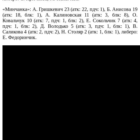
«Минчанка»: А. Гришкевич 23 (атк: 22, пдч: 1), Б. Анисова 19
(атк: 18, блк: 1), А. Калиновская 11 (атк: 3, блк: 8), О.
Ковальчук 10 (атк: 7, пдч: 1, блк: 2), Е. Сокольчик 7 (атк: 4,
пдч: 1, блк: 2), Д. Володько 5 (атк: 3, пдч: 1, блк: 1), В.
Саликова 4 (атк: 2, пдч: 2), Н. Столяр 2 (атк: 1, блк: 1), либеро:
Е. Федоринчик.