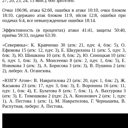
27, 20, 23, 24, 13 мин.), 600 зрителей.
Очки 106:96, атака 62:60, ошибки в атаке 10:10, очки блоком
18:10, сдержано атак блоком 11:9, эйсов 12:8, ошибки при
подачах 6:4, все невынужденные ошибки 18:14.
Эффективность (в процентах) атаки 41:41, защиты 50:40,
приёма 59:33, подачи 63:39.
«Северянка»: К. Кравченко 30 (атк: 21, пдч: 4, блк: 5), О.
Ефимова 15 (атк: 12, пдч: 3), Е. Шкурихина 11 (атк: 5, пдч: 3,
блк: 3), Ю. Шишкина 10 (атк: 8, блк: 2), Ю. Синицкая 10 (атк:
6, пдч: 1, блк: 3), А. Моисеенко 8 (атк: 2, пдч: 1, блк: 5), Е.
Новикова 3 (атк: 3), А. Борисова 3 (атк: 3), В. Пушина 2 (атк:
2), либеро: А. Оганезова.
«ЮЗГУ Атом»: В. Навратилова 23 (атк: 20, пдч: 1, блк: 2), Ж.
Каськова 23 (атк: 17, пдч: 3, блк: 3), Е. Воронина 16 (атк: 11,
пдч: 1, блк: 4), Е. Булатова 8 (атк: 7, блк: 1), А. Вахтурова 3
(атк: 3), Е. Тимошкова 2 (пдч: 2), А. Кононович 2 (атк: 1, пдч:
1), А. Пестова 1 (атк: 1), М. Навратилова, Г. Чернышева, В.
Распутная, либеро: А. Пестова.