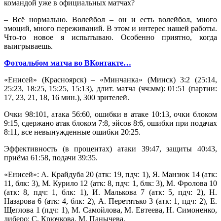
командой уже в официальных матчах?
– Всё нормально. Волейбол – он и есть волейбол, много
эмоций, много переживаний. В этом и интерес нашей работы.
Что-то новое я испытываю. Особенно приятно, когда
выигрываешь.
Фотоальбом матча во ВКонтакте…
«Енисей» (Красноярск) – «Минчанка» (Минск) 3:2 (25:14,
25:23, 18:25, 15:25, 15:13), длит. матча (чч:мм): 01:51 (партии:
17, 23, 21, 18, 16 мин.), 300 зрителей.
Очки 98:101, атака 56:60, ошибки в атаке 10:13, очки блоком
9:15, сдержано атак блоком 7:8, эйсов 8:6, ошибки при подачах
8:11, все невынужденные ошибки 20:25.
Эффективность (в процентах) атаки 39:47, защиты 40:43,
приёма 61:58, подачи 39:35.
«Енисей»: А. Крайдуба 20 (атк: 19, пдч: 1), Я. Манзюк 14 (атк:
11, блк: 3), М. Курило 12 (атк: 8, пдч: 1, блк: 3), М. Фролова 10
(атк: 8, пдч: 1, блк: 1), И. Малькова 7 (атк: 5, пдч: 2), Н.
Назарова 6 (атк: 4, блк: 2), А. Перетятько 3 (атк: 1, пдч: 2), Е.
Щеглова 1 (пдч: 1), М. Самойлова, М. Евтеева, Н. Симоненко,
либеро: С. Крючкова, М. Панычева.