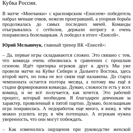
Кубка России.
В матче «Минчанки» с красноярским «Енисеем» победитель
набрал меньше очков, нежели проигравший, а упорная борьба
продолжалась до самых последних мячей. Команды
отыгрывались с сетболов, держали интригу и очень
понравились болельщикам. А победил в итоге «Енисей».
Юрий Мельничук
, главный тренер ВК «Енисей»:
– Да, первые игры складываются сложно. Это связано с тем,
что команда очень обновилась в сравнении с прошлым
сезоном. Идёт притирка игроков друг к другу. Мы уже
провели матчи на Кубке Сибири и Дальнего Востока, здесь
второй матч, но пока не все связи ещё налажены. До старта
чемпионата остается полтора месяца, а потому мы ещё в
стадии формирования команды. Думаю, сложности есть у всех
команд, и не всё получается, как хочется. Это рабочий
процесс, который необходим. Я благодарен девчонкам за
характер, проявленный в пятой партии. Думаю, болельщикам
игра понравилась. А недоработок еще много, я вижу, в чём
можно усилить игру, в чём потенциал. А игрокам нужна
уверенность, что они могут побеждать.
– Как изменились ощущения при руководстве женской