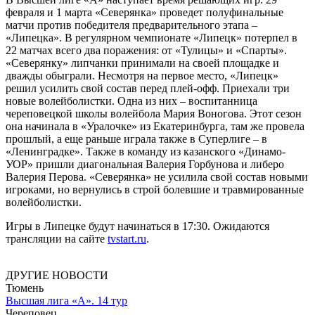
февраля и 1 марта «Северянка» проведет полуфинальные
матчи против победителя предварительного этапа –
«Липецка». В регулярном чемпионате «Липецк» потерпел в
22 матчах всего два поражения: от «Тулицы» и «Спарты».
«Северянку» липчанки принимали на своей площадке и
дважды обыграли. Несмотря на первое место, «Липецк»
решил усилить свой состав перед плей-офф. Приехали три
новые волейболистки. Одна из них – воспитанница
череповецкой школы волейбола Мария Воногова. Этот сезон
она начинала в «Уралочке» из Екатеринбурга, там же провела
прошлый, а еще раньше играла также в Суперлиге – в
«Ленинградке». Также в команду из казанского «Динамо-
УОР» пришли диагональная Валерия Горбунова и либеро
Валерия Перова. «Северянка» не усилила свой состав новыми
игроками, но вернулись в строй болевшие и травмированные
волейболистки.
Игры в Липецке будут начинаться в 17:30. Ожидаются
трансляции на сайте
tvstart.ru
.
ДРУГИЕ НОВОСТИ
Тюмень
Высшая лига «А». 14 тур
Череповец