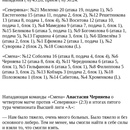
«Северянка»: №21 Миленко 20 (атака 19, подача 1), №5
Евстегнеева 15 (атака 11, подача 2, блок 2), №12 Решетникова
13 (атака 8, подача 1, блок 4), №3 Воситова 12 (атака 10,
подача 1, блок 1), №4 Мамедова 9 (атака 7, подача 1, блок 1),
№15 Беликова 6 (атака 5, подача 1), №9 Богомолова 6 (атака 1,
подача 5), №13 Гаршина 4 (атака 3, блок 1), №6 Шевелёва 3
(атака 2, блок 1), №1 Ефимова 2 (атака 1, подача 1), №2
Суворова 2 (блок 2), №18 Соколова (L).
«Смена»: №12 Соболева 16 (атака 8, подача 4, блок 4), №6
Черняева 12 (атака 8, блок 4), №11 Чередникова 6 (атака 5,
блок 1), №5 Гильфанова 6 (атака 5, блок 1), №8 Филиппова 5
(атака 3, блок 2), №13 Кобзарь 3 (подача 2, блок 1), №18
Полозюкова 1 (блок 1), №14 Сабитова, №4 Хроменкова (L).
Нападающая команды «Смена»
Анастасия Черняева
о
четвертом матче против «Северянки» (2:3) и итогах пятого
тура чемпионата Высшей лиги «А»:
— Нам было тяжело, очень много больных. Было тяжело и без
основного либеро. Тем не менее, мы смогли найти в себе силы
и взяли то, что смогли взять.