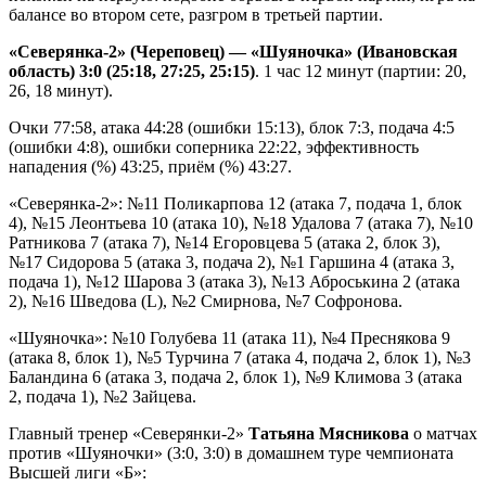
балансе во втором сете, разгром в третьей партии.
«Северянка-2» (Череповец) — «Шуяночка» (Ивановская
область) 3:0 (25:18, 27:25, 25:15)
. 1 час 12 минут (партии: 20,
26, 18 минут).
Очки 77:58, атака 44:28 (ошибки 15:13), блок 7:3, подача 4:5
(ошибки 4:8), ошибки соперника 22:22, эффективность
нападения (%) 43:25, приём (%) 43:27.
«Северянка-2»: №11 Поликарпова 12 (атака 7, подача 1, блок
4), №15 Леонтьева 10 (атака 10), №18 Удалова 7 (атака 7), №10
Ратникова 7 (атака 7), №14 Егоровцева 5 (атака 2, блок 3),
№17 Сидорова 5 (атака 3, подача 2), №1 Гаршина 4 (атака 3,
подача 1), №12 Шарова 3 (атака 3), №13 Аброськина 2 (атака
2), №16 Шведова (L), №2 Смирнова, №7 Софронова.
«Шуяночка»: №10 Голубева 11 (атака 11), №4 Преснякова 9
(атака 8, блок 1), №5 Турчина 7 (атака 4, подача 2, блок 1), №3
Баландина 6 (атака 3, подача 2, блок 1), №9 Климова 3 (атака
2, подача 1), №2 Зайцева.
Главный тренер «Северянки-2»
Татьяна Мясникова
о матчах
против «Шуяночки» (3:0, 3:0) в домашнем туре чемпионата
Высшей лиги «Б»: