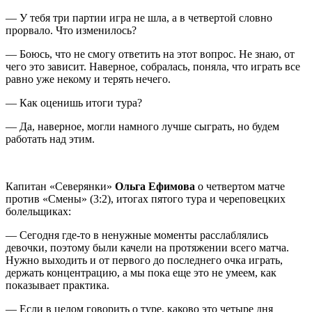
— У тебя три партии игра не шла, а в четвертой словно
прорвало. Что изменилось?
— Боюсь, что не смогу ответить на этот вопрос. Не знаю, от
чего это зависит. Наверное, собралась, поняла, что играть все
равно уже некому и терять нечего.
— Как оценишь итоги тура?
— Да, наверное, могли намного лучше сыграть, но будем
работать над этим.
Капитан «Северянки»
Ольга Ефимова
о четвертом матче
против «Смены» (3:2), итогах пятого тура и череповецких
болельщиках:
— Сегодня где-то в ненужные моменты расслаблялись
девочки, поэтому были качели на протяжении всего матча.
Нужно выходить и от первого до последнего очка играть,
держать концентрацию, а мы пока еще это не умеем, как
показывает практика.
— Если в целом говорить о туре, каково это четыре дня