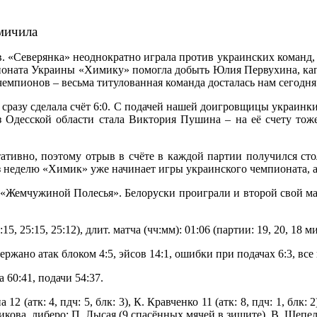
мичила
. «Северянка» неоднократно играла против украинских команд,
пионата Украины «Химику» помогла добыть Юлия Первухина, кап
емпионов – весьма титулованная команда досталась нам сегодня
 сразу сделала счёт 6:0. С подачей нашей доигровщицы украинки 
 Одесской области стала Виктория Пушина – на её счету тож
тативно, поэтому отрыв в счёте в каждой партии получился ст
 неделю «Химик» уже начинает игры украинского чемпионата, а 
 «Жемчужиной Полесья». Белоруски проиграли и второй свой мат
25:15, 25:12), длит. матча (чч:мм): 01:06 (партии: 19, 20, 18 ми
 сдержано атак блоком 4:5, эйсов 14:1, ошибки при подачах 6:3, 
 60:41, подачи 54:37.
12 (атк: 4, пдч: 5, блк: 3), К. Кравченко 11 (атк: 8, пдч: 1, блк: 
. Новикова, либеро: П. Лысая (9 спасённых мячей в зищите), В. Шеп