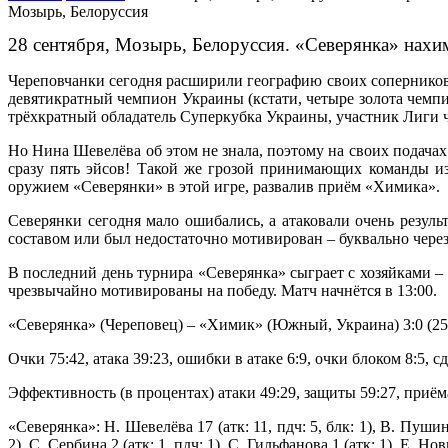
Мозырь, Белоруссия
28 сентября, Мозырь, Белоруссия. «Северянка» нахи
Череповчанки сегодня расширили географию своих соперников
девятикратный чемпион Украины (кстати, четыре золота чем
трёхкратный обладатель Суперкубка Украины, участник Лиги ч
Но Нина Шевелёва об этом не знала, поэтому на своих подачах
сразу пять эйсов! Такой же грозой принимающих команды из
оружием «Северянки» в этой игре, развалив приём «Химика».
Северянки сегодня мало ошибались, а атаковали очень резуль
составом или был недостаточно мотивирован – буквально через
В последний день турнира «Северянка» сыграет с хозяйками –
чрезвычайно мотивированы на победу. Матч начнётся в 13:00.
«Северянка» (Череповец) – «Химик» (Южный, Украина) 3:0 (25:15, 
Очки 75:42, атака 39:23, ошибки в атаке 6:9, очки блоком 8:5,
Эффективность (в процентах) атаки 49:29, защиты 59:27, приёма
«Северянка»: Н. Шевелёва 17 (атк: 11, пдч: 5, блк: 1), В. Пушина 
2), С. Сербина 2 (атк: 1, пдч: 1), С. Гильфанова 1 (атк: 1), Е