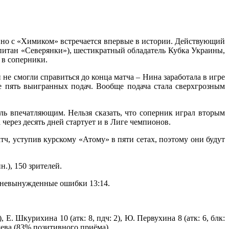
 но с «Химиком» встречается впервые в истории. Действующий
итан «Северянки»), шестикратный обладатель Кубка Украины,
 в соперники.
не смогли справиться до конца матча – Нина заработала в игре
е пять выигранных подач. Вообще подача стала сверхгрозным
оль впечатляющим. Нельзя сказать, что соперник играл вторым
через десять дней стартует и в Лиге чемпионов.
ч, уступив курскому «Атому» в пяти сетах, поэтому они будут
н.), 150 зрителей.
все невынужденные ошибки 13:14.
2), Е. Шкурихина 10 (атк: 8, пдч: 2), Ю. Первухина 8 (атк: 6, блк:
елева (83% позитивного приёма).