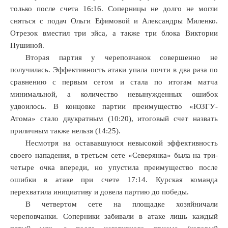
только после счета 16:16. Соперницы не долго не могли
сняться с подач Ольги Ефимовой и Александры Миленко.
Отрезок вместил три эйса, а также три блока Виктории
Пушиной.
Вторая партия у череповчанок совершенно не
получилась. Эффективность атаки упала почти в два раза по
сравнению с первым сетом и стала по итогам матча
минимальной, а количество невынужденных ошибок
удвоилось. В концовке партии преимущество «ЮЗГУ-
Атома» стало двукратным (10:20), итоговый счет назвать
приличным также нельзя (14:25).
Несмотря на остававшуюся невысокой эффективность
своего нападения, в третьем сете «Северянка» была на три-
четыре очка впереди, но упустила преимущество после
ошибки в атаке при счете 17:14. Курская команда
перехватила инициативу и довела партию до победы.
В четвертом сете на площадке хозяйничали
череповчанки. Соперники забивали в атаке лишь каждый