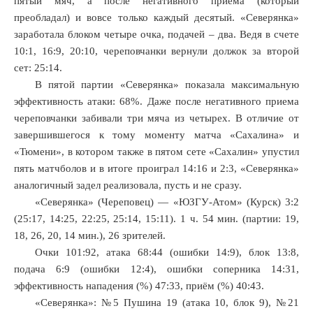
пятый мяч, а после негативного приема (который
преобладал) и вовсе только каждый десятый. «Северянка»
заработала блоком четыре очка, подачей – два. Ведя в счете
10:1, 16:9, 20:10, череповчанки вернули должок за второй
сет: 25:14.
В пятой партии «Северянка» показала максимальную
эффективность атаки: 68%. Даже после негативного приема
череповчанки забивали три мяча из четырех. В отличие от
завершившегося к тому моменту матча «Сахалина» и
«Тюмени», в котором также в пятом сете «Сахалин» упустил
пять матчболов и в итоге проиграл 14:16 и 2:3, «Северянка»
аналогичный задел реализовала, пусть и не сразу.
«Северянка» (Череповец) — «ЮЗГУ-Атом» (Курск) 3:2
(25:17, 14:25, 22:25, 25:14, 15:11). 1 ч. 54 мин. (партии: 19,
18, 26, 20, 14 мин.), 26 зрителей.
Очки 101:92, атака 68:44 (ошибки 14:9), блок 13:8,
подача 6:9 (ошибки 12:4), ошибки соперника 14:31,
эффективность нападения (%) 47:33, приём (%) 40:43.
«Северянка»: №5 Пушина 19 (атака 10, блок 9), №21