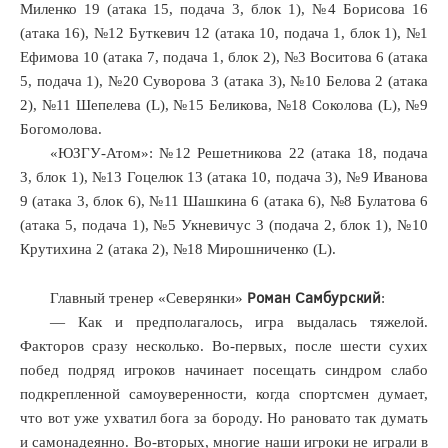
Миленко 19 (атака 15, подача 3, блок 1), №4 Борисова 16
(атака 16), №12 Буткевич 12 (атака 10, подача 1, блок 1), №1
Ефимова 10 (атака 7, подача 1, блок 2), №3 Воситова 6 (атака
5, подача 1), №20 Суворова 3 (атака 3), №10 Белова 2 (атака
2), №11 Шепелева (L), №15 Беликова, №18 Соколова (L), №9
Богомолова.
«ЮЗГУ-Атом»: №12 Решетникова 22 (атака 18, подача
3, блок 1), №13 Гоцелюк 13 (атака 10, подача 3), №9 Иванова
9 (атака 3, блок 6), №11 Шашкина 6 (атака 6), №8 Булатова 6
(атака 5, подача 1), №5 Укневичус 3 (подача 2, блок 1), №10
Крутихина 2 (атака 2), №18 Мирошниченко (L).
Роман Самбурский
Главный тренер «Северянки»
:
— Как и предполагалось, игра выдалась тяжелой.
Факторов сразу несколько. Во-первых, после шести сухих
побед подряд игроков начинает посещать синдром слабо
подкрепленной самоуверенности, когда спортсмен думает,
что вот уже ухватил бога за бороду. Но рановато так думать
и самонадеянно. Во-вторых, многие наши игроки не играли в