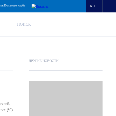
олейбольного клуба
RU
ДРУГИЕ НОВОСТИ
ителей.
ения (%)