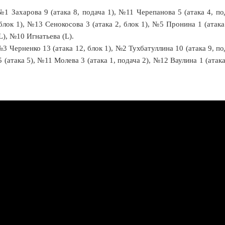
1 Захарова 9 (атака 8, подача 1), №11 Черепанова 5 (атака 4, под
блок 1), №13 Сенокосова 3 (атака 2, блок 1), №5 Пронина 1 (атака
), №10 Игнатьева (L).
 Черненко 13 (атака 12, блок 1), №2 Тухбатуллина 10 (атака 9, по
 (атака 5), №11 Молева 3 (атака 1, подача 2), №12 Ваулина 1 (атак