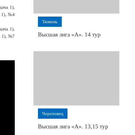
ача 1),
 1), №4
Тюмень
дача 1),
Высшая лига «А». 14 тур
а 1), №7
Череповец
Высшая лига «А». 13,15 тур