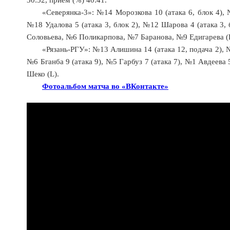
«Северянка-3»: №14 Морозкова 10 (атака 6, блок 4), №
№18 Удалова 5 (атака 3, блок 2), №12 Шарова 4 (атака 3, 
Соловьева, №6 Поликарпова, №7 Баранова, №9 Едигарева (L
«Рязань-РГУ»: №13 Алишина 14 (атака 12, подача 2), №3
№6 Бганба 9 (атака 9), №5 Гарбуз 7 (атака 7), №1 Авдеева 5
Шеко (L).
Фотоальбом матча во «ВКонтакте»