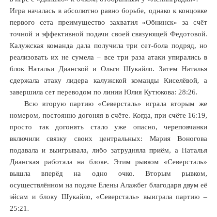
Игра началась в абсолютно равно борьбе, однако к концовке
первого сета преимущество захватил «Обнинск» за счёт
точной и эффективной подачи своей связующей Федотовой.
Калужская команда дала получила три сет-бола подряд, но
реализовать их не сумела – все три раза атаки упирались в
блок Натальи Дианской и Ольги Шукайло. Затем Наталья
сдержала атаку лидера калужской команды Киселёвой, а
завершила сет переводом по линии Юлия Кутюкова: 28:26.
Всю вторую партию «Северсталь» играла вторым же
номером, постоянно догоняя в счёте. Когда, при счёте 16:19,
просто так догонять стало уже опасно, череповчанки
включили связку своих центральных: Мария Воногова
подавала и выигрывала, либо затрудняла приём, а Наталья
Дианская работала на блоке. Этим рывком «Северсталь»
вышла вперёд на одно очко. Вторым рывком,
осуществлённом на подаче Елены Алажбег благодаря двум её
эйсам и блоку Шукайло, «Северсталь» выиграла партию –
25:21.