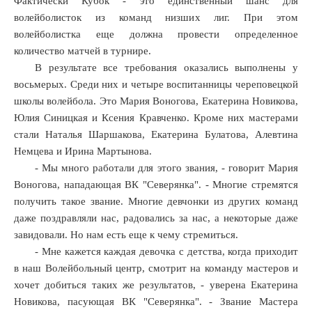
Фактически Кубок - это единственный шанс для
волейболисток из команд низших лиг. При этом
волейболистка еще должна провести определенное
количество матчей в турнире.
В результате все требования оказались выполнены у
восьмерых. Среди них и четыре воспитанницы череповецкой
школы волейбола. Это Мария Воногова, Екатерина Новикова,
Юлия Синицкая и Ксения Кравченко. Кроме них мастерами
стали Наталья Шаршакова, Екатерина Булатова, Алевтина
Немцева и Ирина Мартынова.
- Мы много работали для этого звания, - говорит Мария
Воногова, нападающая ВК "Северянка". - Многие стремятся
получить такое звание. Многие девчонки из других команд
даже поздравляли нас, радовались за нас, а некоторые даже
завидовали. Но нам есть еще к чему стремиться.
- Мне кажется каждая девочка с детства, когда приходит
в наш Волейбольный центр, смотрит на команду мастеров и
хочет добиться таких же результатов, - уверена Екатерина
Новикова, пасующая ВК "Северянка". - Звание Мастера