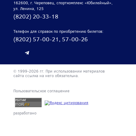
мметрично
162600, г. Череповец, спорткомплекс «Юбилейный»,
ул. Ленина, 125
ующий
(8202) 20-33-18
вой
ок
рянка»
Телефон для справок по приобретению билетов:
ла
(8202) 57-00-21, 57-00-26
ратным
есом
.
ая
© 1999-2026 гг. При использовании материалов
сайта ссылка на него обязательна.
лила
м
Пользовательское соглашение
аться
нь,
разработано
о