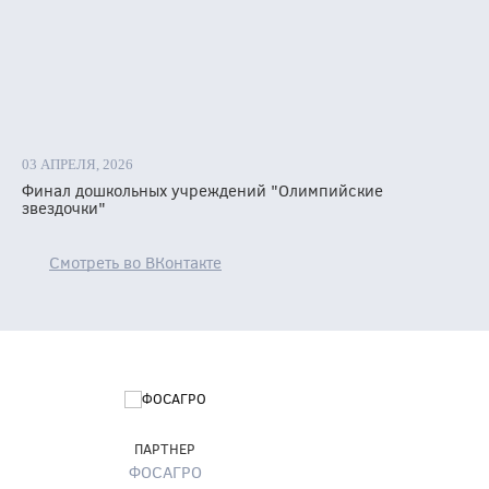
и,
мочке»
а
тантинова
.
03 АПРЕЛЯ, 2026
фимочек
Финал дошкольных учреждений "Олимпийские
звездочки"
ило
мущество
к
Смотреть во ВКонтакте
ялись
ывать
у
й
и.
ПАРТНЕР
ФОСАГРО