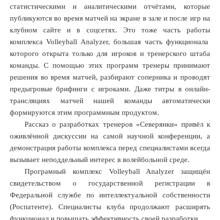
статистическими и аналитическими отчётами, которые
нности
публикуются во время матчей на экране в зале и после игр на
дента
клубном сайте и в соцсетях. Это тоже часть работы
гия
комплекса Volleyball Analyzer, большая часть функционала
овича
которого открыта только для игроков и тренерского штаба
ова,
команды. С помощью этих программ тренеры принимают
решения во время матчей, разбирают соперника и проводят
ения
предыгровые брифинги с игроками. Даже титры в онлайн-
ого
рянка»
трансляциях матчей нашей команды автоматически
формируются этим программным продуктом.
тве
Рассказ о разработках тренеров «Северянки» привёл к
авления
оживлённой дискуссии на самой научной конференции, а
днесла
демонстрация работы комплекса перед специалистами всегда
ую
вызывает неподдельный интерес в волейбольной среде.
у.
Програмный комплекс Volleyball Analyzer защищён
ачальные
свидетельством о государственной регистрации в
ки
Федеральной службе по интеллектуальной собственности
шних
(Роспатенте). Специалисты клуба продолжают расширять
функционал и повышать эффективность своей разработки.