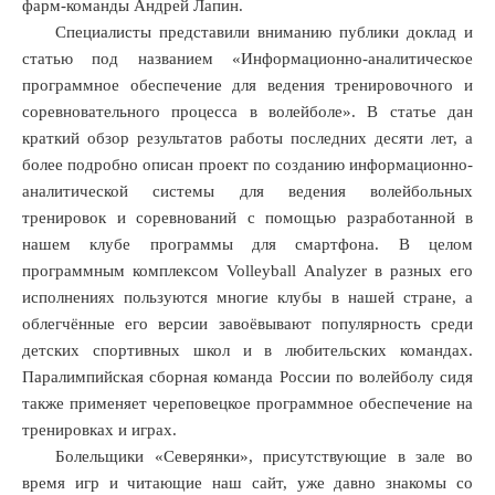
ла
фарм-команды Андрей Лапин.
ть
Специалисты представили вниманию публики доклад и
ок
статью под названием «Информационно-аналитическое
лям
программное обеспечение для ведения тренировочного и
повца
соревновательного процесса в волейболе». В статье дан
краткий обзор результатов работы последних десяти лет, а
ла
ивый
более подробно описан проект по созданию информационно-
ьтативный
аналитической системы для ведения волейбольных
тренировок и соревнований с помощью разработанной в
чившейся
нашем клубе программы для смартфона. В целом
ой.
программным комплексом Volleyball Analyzer в разных его
исполнениях пользуются многие клубы в нашей стране, а
шением
облегчённые его версии завоёвывают популярность среди
а
детских спортивных школ и в любительских командах.
оната,
Паралимпийская сборная команда России по волейболу сидя
ьтат
также применяет череповецкое программное обеспечение на
овал
тренировках и играх.
Болельщики «Северянки», присутствующие в зале во
ьщиков,
время игр и читающие наш сайт, уже давно знакомы со