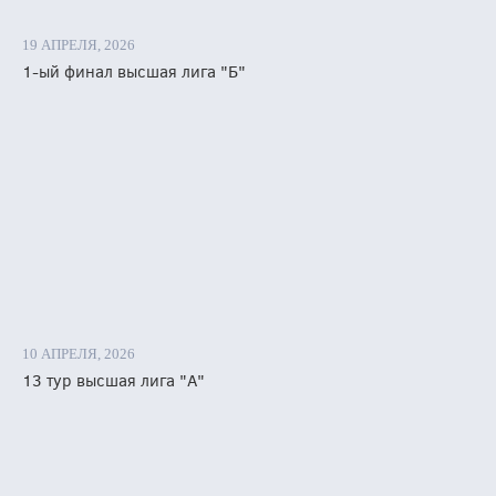
енко
19 АПРЕЛЯ, 2026
ы
1-ый финал высшая лига "Б"
ыновой.
и
ки
ими
ардирами
10 АПРЕЛЯ, 2026
аны:
13 тур высшая лига "А"
рянке»
ия
енко
ью