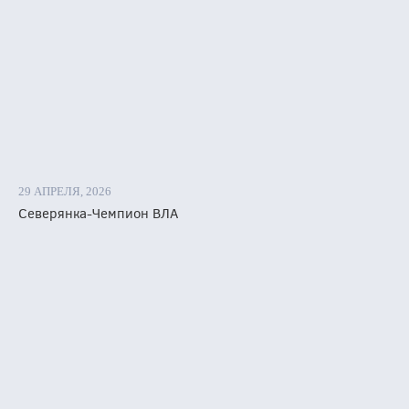
лько
ятых
ной
й
е
.
29 АПРЕЛЯ, 2026
Северянка-Чемпион ВЛА
вила
рина
ова,
ршили
и
ии