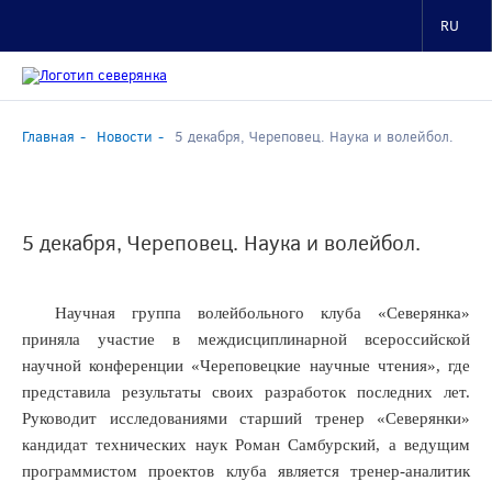
ря,
овец.
RU
й
т!
емпионаты
их
Главная
Новости
5 декабря, Череповец. Наука и волейбол.
овали
5 декабря, Череповец. Наука и волейбол.
овце.
м
ерянкам»
Научная группа волейбольного клуба «Северянка»
лись
ные
приняла участие в междисциплинарной всероссийской
рники
научной конференции «Череповецкие научные чтения», где
представила результаты своих разработок последних лет.
мочка»
Руководит исследованиями старший тренер «Северянки»
ца».
кандидат технических наук Роман Самбурский, а ведущим
ая
программистом проектов клуба является тренер-аналитик
рянка»