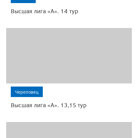
янки
и
Высшая лига «А». 14 тур
ионат
ойно
нно,
учив
атное
мущество
ому
ческому
рыву
Череповец
тали
е
Высшая лига «А». 13,15 тур
и
ерины
ковой
и
ухиной.