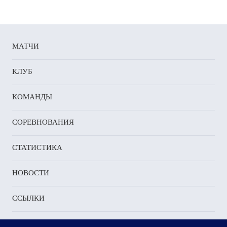
пели
ировании
МАТЧИ
КЛУБ
ущество:
КОМАНДЫ
ко
СОРЕВНОВАНИЯ
ия
енко
СТАТИСТИКА
а
НОВОСТИ
ынова
чами
ССЫЛКИ
ми
или
е