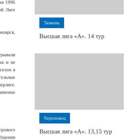
ая 1996
ой Лиге
Тюмень
ноярск.
Высшая лига «А». 14 тур
грывали
ак и не
сезон я
тельные
ерлиге.
 именно
Череповец
грового
Высшая лига «А». 13,15 тур
общении