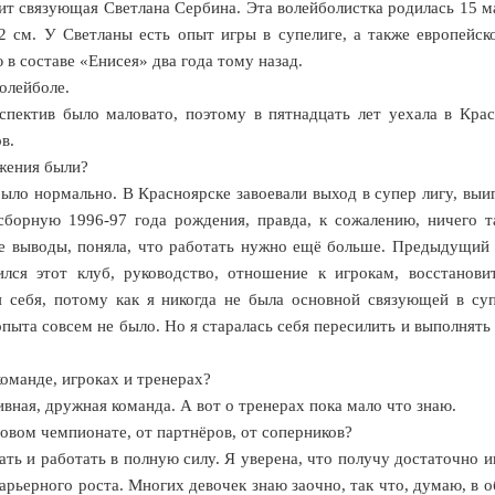
т связующая Светлана Сербина. Эта волейболистка родилась 15 м
82 см. У Светланы есть опыт игры в супелиге, а также европейск
в составе «Енисея» два года тому назад.
волейболе.
спектив было маловато, поэтому в пятнадцать лет уехала в Крас
в.
ижения были?
 было нормально. В Красноярске завоевали выход в супер лигу, выи
сборную 1996-97 года рождения, правда, к сожалению, ничего т
ые выводы, поняла, что работать нужно ещё больше. Предыдущий 
лся этот клуб, руководство, отношение к игрокам, восстанови
 себя, потому как я никогда не была основной связующей в суп
опыта совсем не было. Но я старалась себя пересилить и выполнять
команде, игроках и тренерах?
ивная, дружная команда. А вот о тренерах пока мало что знаю.
новом чемпионате, от партнёров, от соперников?
ть и работать в полную силу. Я уверена, что получу достаточно и
карьерного роста. Многих девочек знаю заочно, так что, думаю, в 