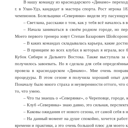
В нашу команду из краснодарского «Динамо» переходи
г. в Улан-Удэ, кандидат в мастера спорта. Рост игрока 1
чемпионов. Болельщики «Северянки» видели эту пасующую 
– Светлана, расскажи о том, как у тебя всё началось в 
– Начала заниматься в своём родном городе, но пер
Моего первого тренера зовут Степан Базарович Шойсороно
– В каких командах складывалась карьера, какие дост
– В принципе во всех клубах в которых я играла, все
Кубок Сибири и Дальнего Востока. Также выступала за 
получилось завоевать. Но я сделала для себя определённ
провела в краснодарском «Динамо». Мне очень понрави
процедуры. В этом сезоне я получила хороший опыт для
Поначалу было много страха и неуверенности оттого, что 
то, что умею.
– Что ты знаешь о «Северянке», о Череповце, городе, 
– Клуб «Северянка» знаю давно, это сильная, перспект
– Каковы ожидания от нового сезона, от самой себя в 
– На данный момент на душе спокойно, хочется работа
времени и практики, а это очень большой плюс для моего 