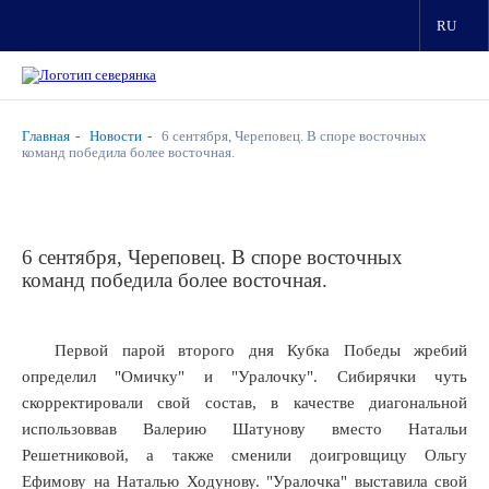
RU
Главная
Новости
6 сентября, Череповец. В споре восточных
команд победила более восточная.
6 сентября, Череповец. В споре восточных
команд победила более восточная.
Первой парой второго дня Кубка Победы жребий
определил "Омичку" и "Уралочку". Сибирячки чуть
скорректировали свой состав, в качестве диагональной
использоввав Валерию Шатунову вместо Натальи
Решетниковой, а также сменили доигровщицу Ольгу
Ефимову на Наталью Ходунову. "Уралочка" выставила свой