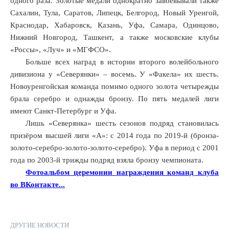
одного раза. Золотые медали однократно завоёвывали также
Сахалин, Тула, Саратов, Липецк, Белгород, Новый Уренгой,
Краснодар, Хабаровск, Казань, Уфа, Самара, Одинцово,
Нижний Новгород, Ташкент, а также московские клубы
«Россы», «Луч» и «МГФСО».
Больше всех наград в истории второго волейбольного
дивизиона у «Северянки» – восемь. У «Факела» их шесть.
Новоуренгойская команда помимо одного золота четырежды
брала серебро и однажды бронзу. По пять медалей лиги
имеют Санкт-Петербург и Уфа.
Лишь «Северянка» шесть сезонов подряд становилась
призёром высшей лиги «А»: с 2014 года по 2019-й (бронза-
золото-серебро-золото-золото-серебро). Уфа в период с 2001
года по 2003-й трижды подряд взяла бронзу чемпионата.
Фотоальбом церемонии награждения команд клуба
во ВКонтакте...
ДРУГИЕ НОВОСТИ