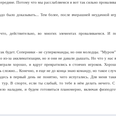
 середине. Потому что мы расслабляемся и вот так сильно провалив
до было доказывать... Тем более, после вчерашней неудачной иг
то, действительно, во многих элементах проваливаемся. И п
 так будет. Соперники - не суперкоманды, но они молодцы. "Муром"
 из-за акклиматизации, но и они не давали дышать. Но что у нас в
играли хорошо, и вдруг превратились в стоячих игроков. Хорош
 сложно... Конечно, я еще не до конца знаю команду, но такое случ
десь в первый день не понятно, чего испугались. Для меня так
тур. В спорте, если ты слабый, то тебе в нём делать нечего. С
дело наладим, и будем готовиться планомерно, включая физподго