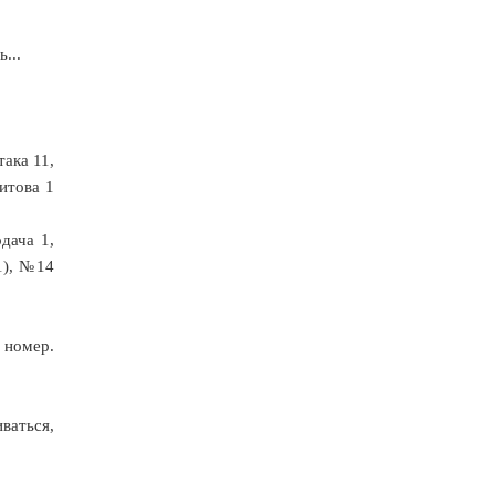
...
така 11,
итова 1
дача 1,
1), №14
 номер.
ваться,