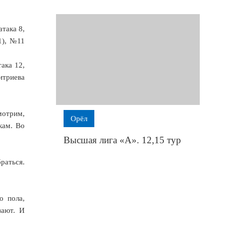
атака 8,
1), №11
ака 12,
итриева
мотрим,
Орёл
кам. Во
Высшая лига «А». 12,15 тур
раться.
о пола,
зают. И