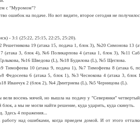
и.
чем с "Муромом"?
тво ошибок на подаче. Но вот видите, второе сегодня не получилось
 - 3:1 (25:22, 25:15, 22:25, 25:20).
 Решетникова 19 (атака 15, подача 1, блок 3), №20 Симонова 13 (а
7 (атака 3, блок 4), №6 Поликарпова 4 (атака 1, блок 3), №11 Саб
 Ерлыкова, №16 Шведова (L), №18 Будилова (L), №5 Щеглова.
9 Тимофеева 10 (атака 9, подача 1), №7 Тимофеева 8 (атака 6, по
№8 Федосеева 6 (атака 5, блок 1), №3 Чеснокова 4 (атака 3, блок 
№18 Иванчук 2 (блок 2), №4 Дмитриева (L), №5 Черницова (L).
ы вели восемь мячей, но вышла на подачу у "Северянки" четвертый
 блок, а мы не могли найти решение, куда ударить, куда скинуть.
. Здесь 4 поражения...
ь работу над ошибками, когда приедем домой. И от этого отталки