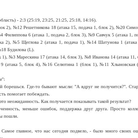
ть) - 2:3 (25:19, 23:25, 21:25, 25:18, 14:16).
ок 2), №12 Решетникова 18 (атака 15, подача 1, блок 2), №20 Симо
№4 Филиппова 6 (атака 1, подача 2, блок 3), №9 Савчук 5 (атака 1, п
ка 2), №5 Щеглова 2 (атака 1, подача 1), №14 Шатунова 1 (атака
18 Будилова (L).
), №3 Марескина 17 (атака 14, блок 3), №8 Иванова 14 (атака 11, 
 9 (атака 5, блок 4), №16 Селютина 1 (блок 1), №11 Хлыновская 
м":
бой борешься. Где-то бывают мысли: "А вдруг не получится?". Ста
ость помогает побеждать.
это неожиданность. Как получается показывать такой результат?
оченность, меньше ошибок, поддержка друг друга. Просто колл
ды пошли.
 Самое главное, что нас сегодня подвело, - было много своих о