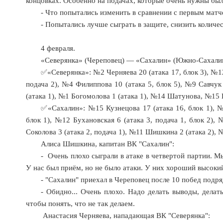
концовках. Особенно на подачах, которые очень нужны был
- Что попытались изменить в сравнении с первым мат
- Попытались лучше сыграть в защите, снизить количес
4 февраля.
«Северянка» (Череповец) — «Сахалин» (Южно-Сахалинск)
✅«Северянка»: №2 Черняева 20 (атака 17, блок 3), №12
подача 2), №4 Филиппова 10 (атака 5, блок 5), №9 Савчук 
(атака 1), №1 Богомолова 1 (атака 1), №14 Шатунова, №15
✅«Сахалин»: №15 Кузнецова 17 (атака 16, блок 1), №
блок 1), №12 Бухановская 6 (атака 3, подача 1, блок 2), 
Соколова 3 (атака 2, подача 1), №11 Шишкина 2 (атака 2), 
Алиса Шишкина, капитан ВК "Сахалин":
- Очень плохо сыграли в атаке в четвертой партии. М
У нас был приём, но не было атаки. У них хороший высокий
- "Сахалин" приехал в Череповец после 10 побед подряд
- Обидно... Очень плохо. Надо делать выводы, делат
чтобы понять, что не так делаем.
Анастасия Черняева, нападающая ВК "Северянка":