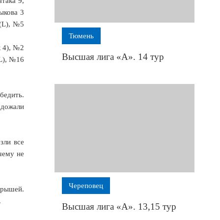
така 9,
ыкова 3
(L), №5
Тюмень
 4), №2
Высшая лига «А». 14 тур
L), №16
бедить.
 дожали
зли все
чему не
Череповец
грышей.
.
Высшая лига «А». 13,15 тур