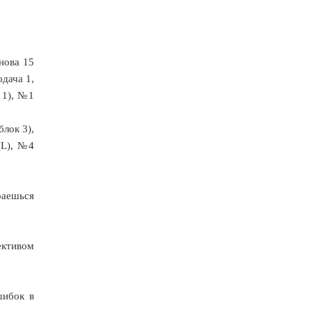
нова 15
одача 1,
 1), №1
блок 3),
(L), №4
раешься
ективом
шибок в