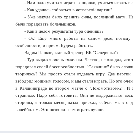
- Нам надо учиться играть концовки, учиться играть в
- Как удалось собраться в четвертой партии?
- Уже некуда было хранить силы, последний матч. На
было порадовать болельщиков.
- Как в целом результаты тура оценишь?
- Ох! Ещё много работы на самом деле, потому ч
особенности, и приём. Будем работать.
Вадим Панков, главный тренер ВК "Северянка":
- Тур выдался очень тяжелым. Честно, не ожидал, что
порадовал своей боеспособностью. "Сахалину" было сложно
творилось? Мы просто стали отдавать игру. Две партии 
взбодрил мощным голосом, и мы стали играть. Но это очень
в Калининграде во втором матче с "Локомотивом-2". И з
странные. Надо себя готовить. Они не выдерживают весь 
стороны, я только месяц назад приехал, сейчас мы это 
волейболом. Это позволит нам играть лучше.