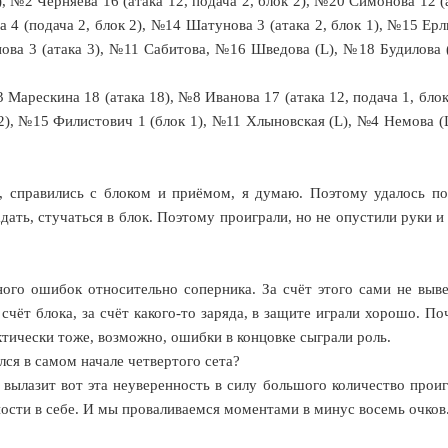
 №2 Черняева 16 (атака 12, подача 2, блок 2), №20 Симонова 12 (а
а 4 (подача 2, блок 2), №14 Шатунова 3 (атака 2, блок 1), №15 Ерл
пова 3 (атака 3), №11 Сабитова, №16 Шведова (L), №18 Будилова 
арескина 18 (атака 18), №8 Иванова 17 (атака 12, подача 1, блок
к 2), №15 Филистович 1 (блок 1), №11 Хлыновская (L), №4 Немова (
, справились с блоком и приёмом, я думаю. Поэтому удалось по
дать, стучаться в блок. Поэтому проиграли, но не опустили руки и
ого ошибок относительно соперника. За счёт этого сами не выве
счёт блока, за счёт какого-то заряда, в защите играли хорошо. По
ктически тоже, возможно, ошибки в концовке сыграли роль.
лся в самом начале четвертого сета?
и вылазит вот эта неуверенность в силу большого количество прои
ности в себе. И мы проваливаемся моментами в минус восемь очков