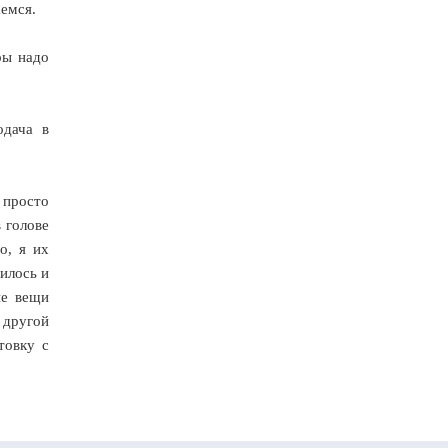
аемся.
ры надо
одача в
 просто
 голове
о, я их
илось и
ие вещи
 другой
товку с