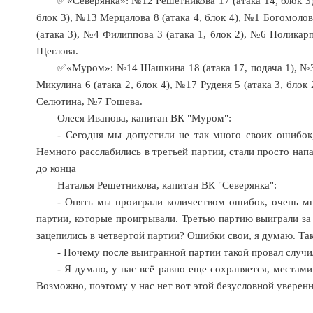
✅«Северянка»: №12 Решетникова 17 (атака 14, блок 3),
блок 3), №13 Мерцалова 8 (атака 4, блок 4), №1 Богомолов
(атака 3), №4 Филиппова 3 (атака 1, блок 2), №6 Поликар
Щеглова.
✅«Муром»: №14 Шашкина 18 (атака 17, подача 1), №3 М
Микулина 6 (атака 2, блок 4), №17 Руденя 5 (атака 3, бло
Селютина, №7 Гошева.
Олеся Иванова, капитан ВК "Муром":
- Сегодня мы допустили не так много своих ошибок
Немного расслабились в третьей партии, стали просто напа
до конца
Наталья Решетникова, капитан ВК "Северянка":
- Опять мы проиграли количеством ошибок, очень мн
партии, которые проигрывали. Третью партию выиграли за 
зацепились в четвертой партии? Ошибки свои, я думаю. Та
- Почему после выигранной партии такой провал случи
- Я думаю, у нас всё равно еще сохраняется, местам
Возможно, поэтому у нас нет вот этой безусловной уверен