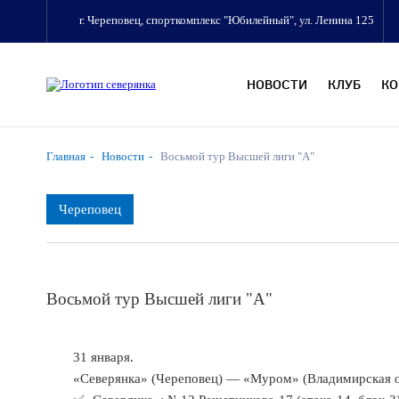
г. Череповец, спорткомплекс "Юбилейный", ул. Ленина 125
НОВОСТИ
КЛУБ
К
Главная
Новости
Восьмой тур Высшей лиги "А"
Череповец
Восьмой тур Высшей лиги "А"
31 января.
«Северянка» (Череповец) — «Муром» (Владимирская обла