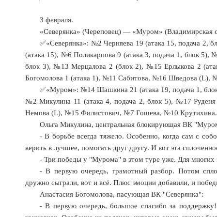
3 февраля.
«Северянка» (Череповец) — «Муром» (Владимирская облас
✅«Северянка»: №2 Черняева 19 (атака 15, подача 2, бл
(атака 15), №6 Поликарпова 9 (атака 3, подача 1, блок 5), 
блок 3), №13 Мерцалова 2 (блок 2), №15 Ерлыкова 2 (ата
Богомолова 1 (атака 1), №11 Сабитова, №16 Шведова (L), №
✅«Муром»: №14 Шашкина 21 (атака 19, подача 1, блок 1
№2 Микулина 11 (атака 4, подача 2, блок 5), №17 Руденя
Немова (L), №15 Филистович, №7 Гошева, №10 Крутихина.
Ольга Микулина, центральная блокирующая ВК "Муро
- В борьбе всегда тяжело. Особенно, когда сам с со
верить в лучшее, помогать друг другу. И вот эта сплоченн
- Три победы у "Мурома" в этом туре уже. Для многих 
- В первую очередь, грамотный разбор. Потом спл
дружно сыграли, вот и всё. Плюс эмоции добавили, и побе
Анастасия Богомолова, пасующая ВК "Северянка":
- В первую очередь, большое спасибо за поддержку!