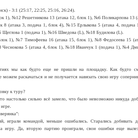
 - 3:1 (25:17, 22:25, 25:16, 26:24).
к 1), №12 Решетникова 13 (атака 12, блок 1), №6 Поликарпова 13 (
 8 (атака 3, подача 1, блок 4), №15 Ерлыкова 5 (атака 4, подача 
№5 Щеглова 1 (подача 1), №16 Шведова (L), №18 Будилова (L).
лок 1), №7 Тимофеева 16 (атака 15, блок 1), №8 Федосеева 15 (ат
№3 Чеснокова 5 (атака 4, блок 1), №18 Иванчук 1 (подача 1), №4 Дм
тиях мы как будто еще не пришли на площадку. Как будто с
е можем раскачаться и не получается навязать свою игру соперни
овку к туру?
что настолько сильно всё замело, что было невозможно никуда доб
 игре.
верянка":
ий, играли командой, меньше ошибались. Старались добивать д
 на игру. Да, вторую партию проиграли, свои ошибки еще выле