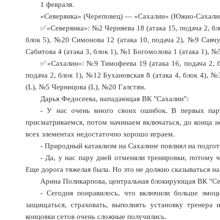
1 февраля.
«Северянка» (Череповец) — «Сахалин» (Южно-Сахалинск)
✅«Северянка»: №2 Черняева 18 (атака 15, подача 2, бло
блок 5), №20 Симонова 12 (атака 10, подача 2), №9 Савчук
Сабитова 4 (атака 3, блок 1), №1 Богомолова 1 (атака 1), 
✅«Сахалин»: №9 Тимофеева 19 (атака 16, подача 2, б
подача 2, блок 1), №12 Бухановская 8 (атака 4, блок 4), 
(L), №5 Черницова (L), №20 Галстян.
Дарья Федосеева, нападающая ВК "Сахалин":
- У нас очень много своих ошибок. В первых пар
присматриваемся, потом начинаем включаться, до конца н
всех элементах недостаточно хорошо играем.
- Природный катаклизм на Сахалине повлиял на подгот
- Да, у нас пару дней отменяли тренировки, потому 
Еще дорога тяжелая была. Но это не должно сказываться на
Арина Поликарпова, центральная блокирующая ВК "Се
- Сегодня понравилось, что включили больше эмоц
защищаться, страховать, выполнять установку тренера
концовки сетов очень сложные получились.